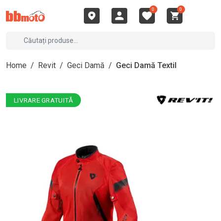
0
0
Home
/
Revit
/
Geci Damă
/
Geci Damă Textil
LIVRARE GRATUITĂ