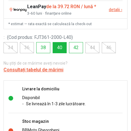
LeanPay
de la 39.72 RON / lună
*
detalii
›
3-60 luni · finanțare online
* estimat — rata exactă se calculează la check-out
:
(
Cod produs
:
FJT361-2000-L40
)
34
36
38
40
42
44
46
Nu știți de ce mărime aveți nevoie?
Consultați tabelul de mărimi
Livrare la domiciliu
Disponibil
-
Se livrează în 1-3 zile lucrătoare.
Stoc magazin
BBMoto Gheorgheni