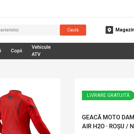
Magazi
Caută
Vehicule
i
Copii
ATV
LIVRARE GRATUITĂ
GEACĂ MOTO DAMĂ
AIR H2O · ROȘU / 