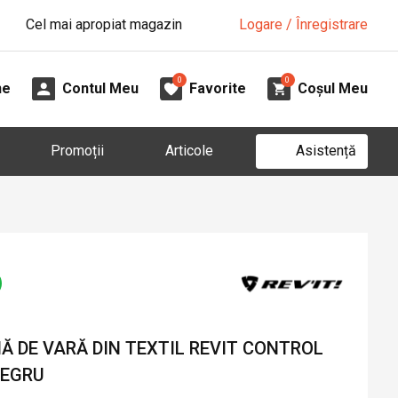
Cel mai apropiat magazin
Logare / Înregistrare
0
0
ne
Contul Meu
Favorite
Coșul Meu
Asistență
Promoții
Articole
 DE VARĂ DIN TEXTIL REVIT CONTROL
NEGRU