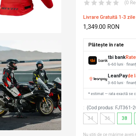
(
0
Re
Livrare Gratuită 1-3 zile
1,349.00 RON
Plătește în rate
tbi bank
Rate
6-60 luni · fina
LeanPay
de 
3-60 luni · finan
* estimat — rata exactă se 
:
(
Cod produs
:
FJT361-2
34
36
38
Nu știți de ce mărime aveți