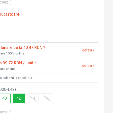
cenzii
)
 lucrătoare
 lunare de la 40.47 RON
*
detalii
›
nțare 100% online
la 39.72 RON / lună
*
detalii
›
țare online
calculează la check-out
000-L42
)
40
42
44
46
 nevoie?