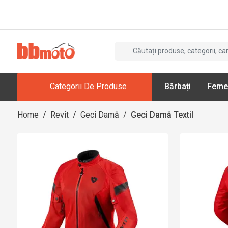
Categorii De Produse
Bărbați
Feme
Home
/
Revit
/
Geci Damă
/
Geci Damă Textil