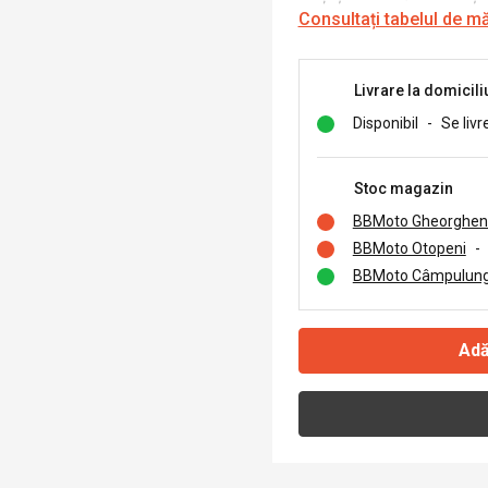
Consultați tabelul de m
Livrare la domicili
Disponibil
-
Se livr
Stoc magazin
BBMoto Gheorghen
BBMoto Otopeni
-
BBMoto Câmpulung
Adă