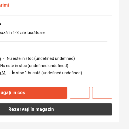
ărimi
u
ează în 1-3 zile lucrătoare.
i
-
Nu este în stoc (undefined undefined)
Nu este în stoc (undefined undefined)
 M.
-
În stoc 1 bucată (undefined undefined)
ugați în coș
Rezervați în magazin