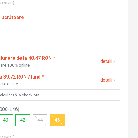
cenzii
)
 lucrătoare
 lunare de la 40.47 RON
*
detalii
›
nțare 100% online
la 39.72 RON / lună
*
detalii
›
țare online
calculează la check-out
000-L46
)
40
42
44
46
 nevoie?