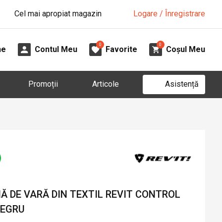
Cel mai apropiat magazin
Logare / Înregistrare
0
0
ne
Contul Meu
Favorite
Coșul Meu
Asistență
Promoții
Articole
 DE VARĂ DIN TEXTIL REVIT CONTROL
NEGRU