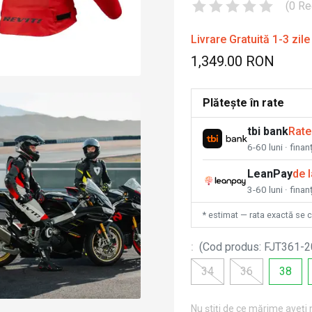
(
0
Re
Livrare Gratuită 1-3 zile
1,349.00 RON
Plătește în rate
tbi bank
Rate
6-60 luni · fina
LeanPay
de 
3-60 luni · finan
* estimat — rata exactă se 
:
(
Cod produs
:
FJT361-2
34
36
38
Nu știți de ce mărime aveți