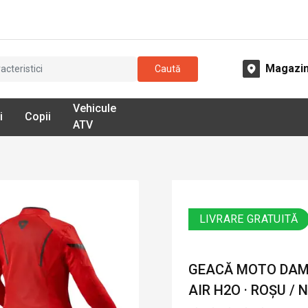
Magazi
Caută
Vehicule
i
Copii
ATV
LIVRARE GRATUITĂ
GEACĂ MOTO DAMĂ
AIR H2O · ROȘU / 