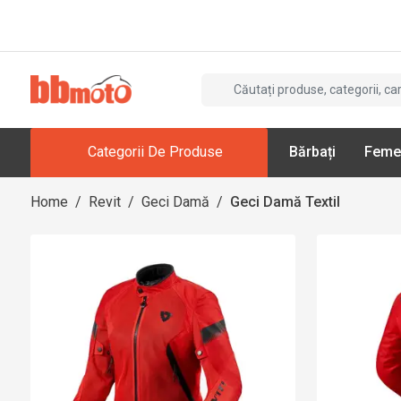
Categorii De Produse
Bărbați
Feme
Home
/
Revit
/
Geci Damă
/
Geci Damă Textil