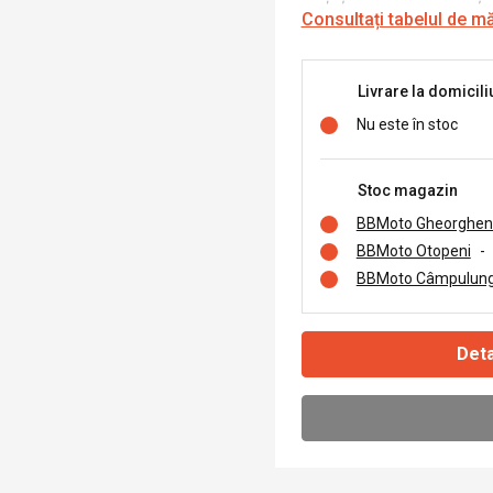
Consultați tabelul de m
Livrare la domicili
Nu este în stoc
Stoc magazin
BBMoto Gheorghen
BBMoto Otopeni
-
BBMoto Câmpulung
Deta