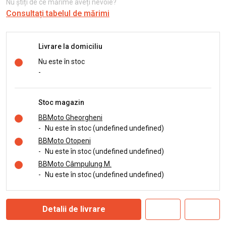
Nu știți de ce mărime aveți nevoie?
Consultați tabelul de mărimi
Livrare la domiciliu
Nu este în stoc
-
Stoc magazin
BBMoto Gheorgheni
-
Nu este în stoc (undefined undefined)
BBMoto Otopeni
-
Nu este în stoc (undefined undefined)
BBMoto Câmpulung M.
-
Nu este în stoc (undefined undefined)
Detalii de livrare