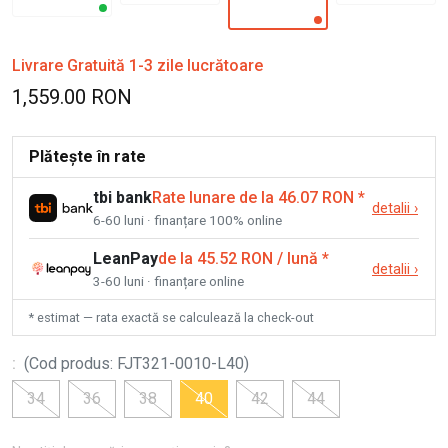
Livrare Gratuită 1-3 zile lucrătoare
1,559.00 RON
Plătește în rate
tbi bank
Rate lunare de la 46.07 RON
*
detalii
›
6-60 luni · finanțare 100% online
LeanPay
de la 45.52 RON / lună
*
detalii
›
3-60 luni · finanțare online
* estimat — rata exactă se calculează la check-out
:
(
Cod produs
:
FJT321-0010-L40
)
34
36
38
40
42
44