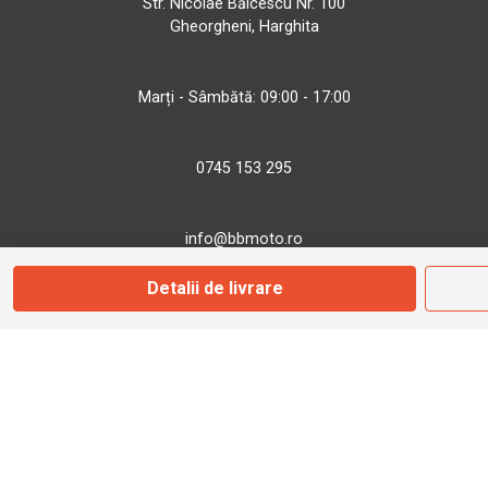
Str. Nicolae Bălcescu Nr. 100
Gheorgheni, Harghita
Marți - Sâmbătă: 09:00 - 17:00
0745 153 295
info@bbmoto.ro
Detalii de livrare
Magazin
Otopeni
Str. Ferme D Nr. 2
Otopeni, Ilfov