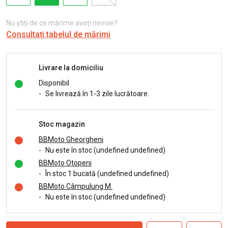
Nu știți de ce mărime aveți nevoie?
Consultați tabelul de mărimi
Livrare la domiciliu
Disponibil
-
Se livrează în 1-3 zile lucrătoare.
Stoc magazin
BBMoto Gheorgheni
-
Nu este în stoc (undefined undefined)
BBMoto Otopeni
-
În stoc 1 bucată (undefined undefined)
BBMoto Câmpulung M.
-
Nu este în stoc (undefined undefined)