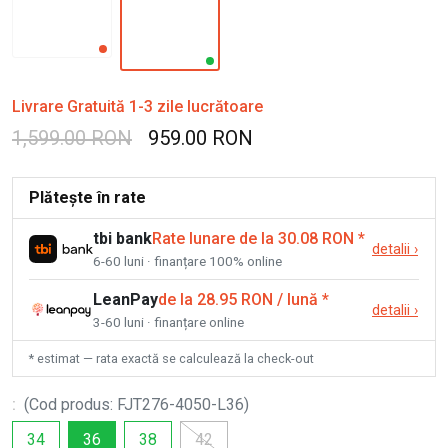
Livrare Gratuită 1-3 zile lucrătoare
1,599.00 RON
959.00 RON
Plătește în rate
tbi bank
Rate lunare de la 30.08 RON
*
detalii
›
6-60 luni · finanțare 100% online
LeanPay
de la 28.95 RON / lună
*
detalii
›
3-60 luni · finanțare online
* estimat — rata exactă se calculează la check-out
:
(
Cod produs
:
FJT276-4050-L36
)
34
36
38
42