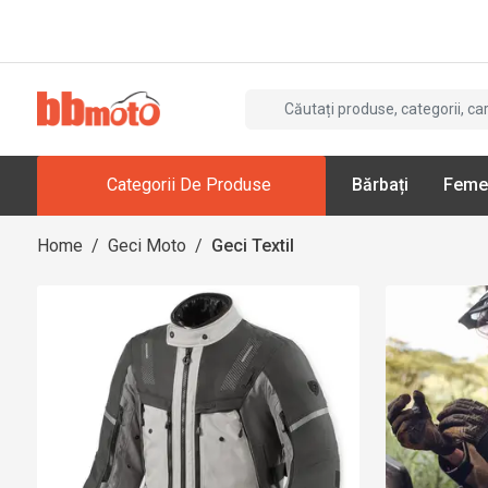
Categorii De Produse
Bărbați
Feme
Home
/
Geci Moto
/
Geci Textil