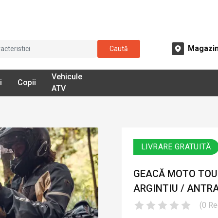
Magazi
Caută
Vehicule
i
Copii
ATV
LIVRARE GRATUITĂ
GEACĂ MOTO TOURI
ARGINTIU / ANTR
(
0
Re