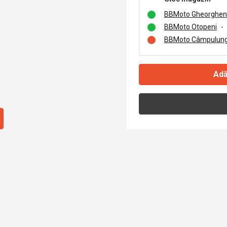
BBMoto Gheorghen
BBMoto Otopeni
-
BBMoto Câmpulung
Adă