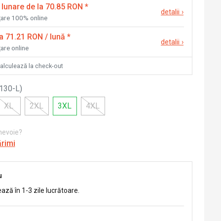
 lunare de la 70.85 RON
*
detalii
›
nțare 100% online
la 71.21 RON / lună
*
detalii
›
țare online
calculează la check-out
130-L
)
XL
2XL
3XL
4XL
 nevoie?
ărimi
u
ează în 1-3 zile lucrătoare.