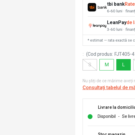
tbi bank
Rate
6-60 luni · fina
LeanPay
de 
3-60 luni · finan
* estimat — rata exactă se 
:
(
Cod produs
:
FJT405-4
S
M
L
Nu știți de ce mărime aveți
Consultați tabelul de m
Livrare la domicili
Disponibil
-
Se livr
Stoc magazin