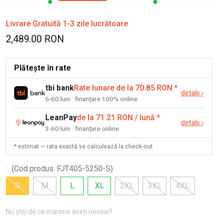
Livrare Gratuită 1-3 zile lucrătoare
2,489.00 RON
Plătește în rate
tbi bank
Rate lunare de la 70.85 RON
*
detalii
›
6-60 luni · finanțare 100% online
LeanPay
de la 71.21 RON / lună
*
detalii
›
3-60 luni · finanțare online
* estimat — rata exactă se calculează la check-out
:
(
Cod produs
:
FJT405-5250-S
)
S
M
L
XL
2XL
3XL
4XL
Nu știți de ce mărime aveți nevoie?