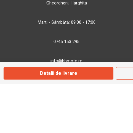
Gheorgheni, Harghita
Marți - Sâmbătă: 09:00 - 17:00
0745 153 295
info@bbmoto.ro
Detalii de livrare
Magazin
Otopeni
Str. Ferme D Nr. 2
Otopeni, Ilfov