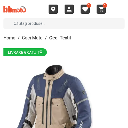
0
0
Home
/
Geci Moto
/
Geci Textil
LIVRARE GRATUITĂ