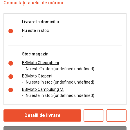
Consultați tabelul de mărimi
Livrare la domiciliu
Nu este în stoc
-
Stoc magazin
BBMoto Gheorgheni
-
Nu este în stoc (undefined undefined)
BBMoto Otopeni
-
Nu este în stoc (undefined undefined)
BBMoto Câmpulung M.
-
Nu este în stoc (undefined undefined)
Detalii de livrare