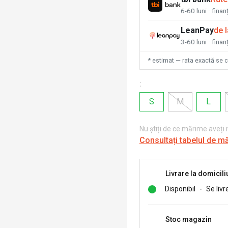
6-60 luni · fina
LeanPay
de 
3-60 luni · finan
* estimat — rata exactă se 
:
S
M
L
Nu știți de ce mărime aveți
Consultați tabelul de m
Livrare la domicili
Disponibil
-
Se livr
Stoc magazin