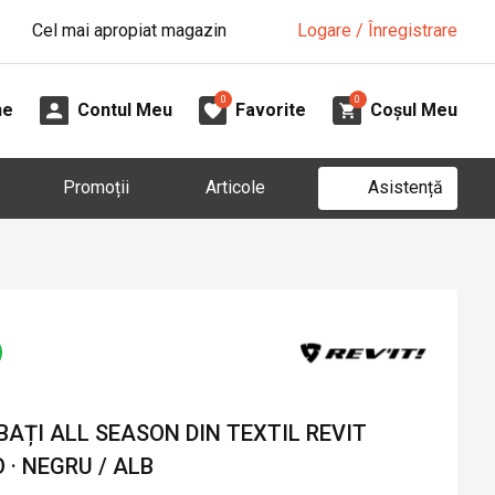
Cel mai apropiat magazin
Logare / Înregistrare
0
0
ne
Contul Meu
Favorite
Coșul Meu
Asistență
Promoții
Articole
AȚI ALL SEASON DIN TEXTIL REVIT
 · NEGRU / ALB