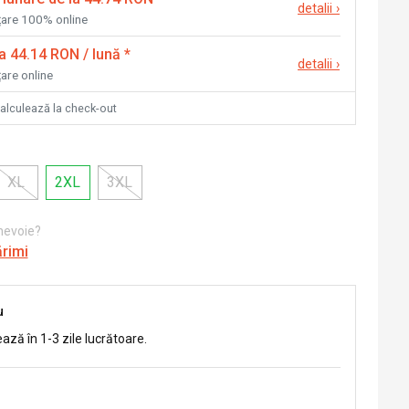
detalii
›
nțare 100% online
la 44.14 RON / lună
*
detalii
›
țare online
calculează la check-out
XL
2XL
3XL
 nevoie?
ărimi
u
ează în 1-3 zile lucrătoare.