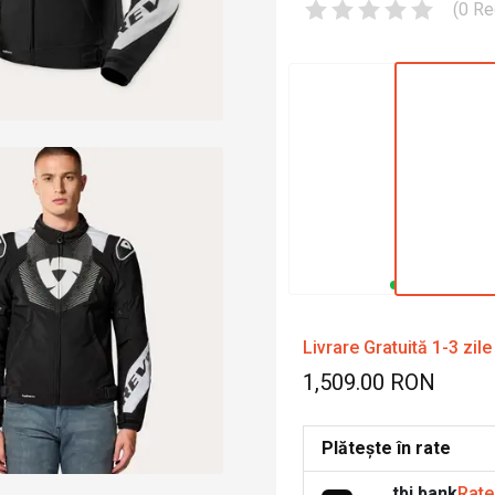
(
0
Re
Livrare Gratuită 1-3 zile
1,509.00 RON
Plătește în rate
tbi bank
Rate