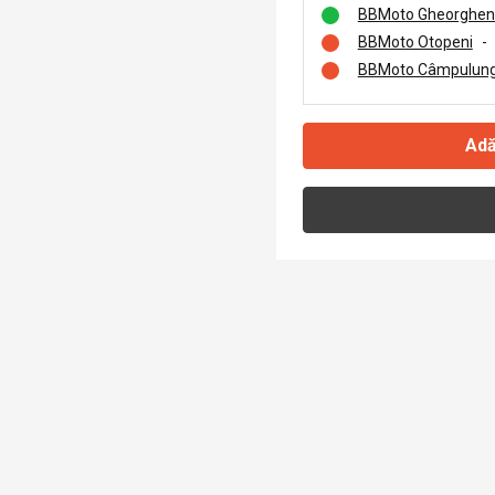
BBMoto Gheorghen
BBMoto Otopeni
-
BBMoto Câmpulung
Adă