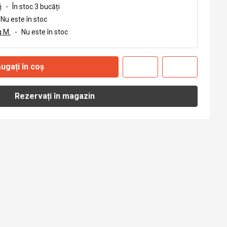
i
-
În stoc 3 bucăți
Nu este în stoc
 M.
-
Nu este în stoc
ugați în coș
Rezervați în magazin