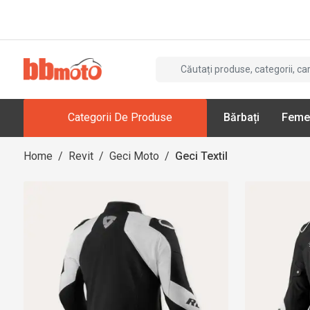
Categorii De Produse
Bărbați
Feme
Home
/
Revit
/
Geci Moto
/
Geci Textil