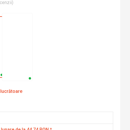
cenzii
)
 lucrătoare
 lunare de la 44.74 RON
*