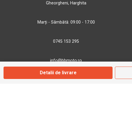
Gheorgheni, Harghita
Marți - Sâmbătă: 09:00 - 17:00
0745 153 295
info@bbmoto.ro
Detalii de livrare
Magazin
Otopeni
Str. Ferme D Nr. 2
Otopeni, Ilfov