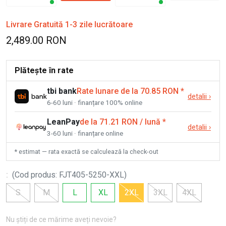
Livrare Gratuită 1-3 zile lucrătoare
2,489.00 RON
Plătește în rate
tbi bank
Rate lunare de la 70.85 RON
*
detalii
›
6-60 luni · finanțare 100% online
LeanPay
de la 71.21 RON / lună
*
detalii
›
3-60 luni · finanțare online
* estimat — rata exactă se calculează la check-out
:
(
Cod produs
:
FJT405-5250-XXL
)
S
M
L
XL
2XL
3XL
4XL
Nu știți de ce mărime aveți nevoie?