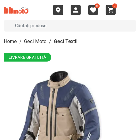
0
0
Home
/
Geci Moto
/
Geci Textil
LIVRARE GRATUITĂ