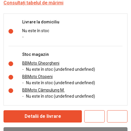
Consultați tabelul de mărimi
Livrare la domiciliu
Nu este în stoc
-
Stoc magazin
BBMoto Gheorgheni
-
Nu este în stoc (undefined undefined)
BBMoto Otopeni
-
Nu este în stoc (undefined undefined)
BBMoto Câmpulung M.
-
Nu este în stoc (undefined undefined)
Detalii de livrare