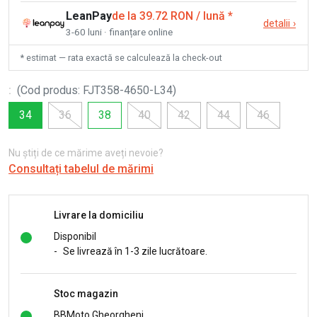
LeanPay
de la 39.72 RON / lună
*
detalii
›
3-60 luni · finanțare online
* estimat — rata exactă se calculează la check-out
:
(
Cod produs
:
FJT358-4650-L34
)
34
36
38
40
42
44
46
Nu știți de ce mărime aveți nevoie?
Consultați tabelul de mărimi
Livrare la domiciliu
Disponibil
-
Se livrează în 1-3 zile lucrătoare.
Stoc magazin
BBMoto Gheorgheni