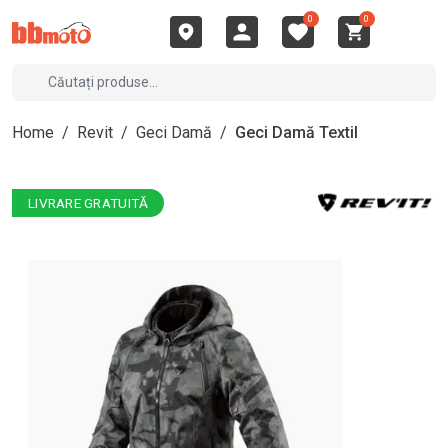
0
0
Home
/
Revit
/
Geci Damă
/
Geci Damă Textil
LIVRARE GRATUITĂ