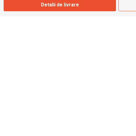
Detalii de livrare
info@bbmoto.ro
Magazin
Otopeni
Str. Ferme D Nr. 2
Otopeni, Ilfov
Marți - Sâmbătă: 10:00 - 18:00
0755 141 155
otopeni@bbmoto.ro