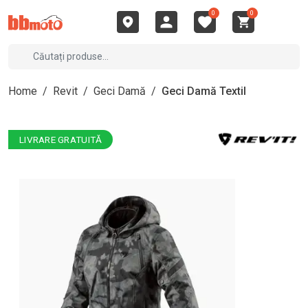
0
0
Home
/
Revit
/
Geci Damă
/
Geci Damă Textil
LIVRARE GRATUITĂ