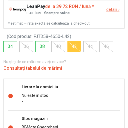
LeanPay
de la 39.72 RON / lună
*
detalii
›
3-60 luni · finanțare online
* estimat — rata exactă se calculează la check-out
:
(
Cod produs
:
FJT358-4650-L42
)
34
36
38
40
42
44
46
Nu știți de ce mărime aveți nevoie?
Consultați tabelul de mărimi
Livrare la domiciliu
Nu este în stoc
-
Stoc magazin
BBMoto Gheorgheni