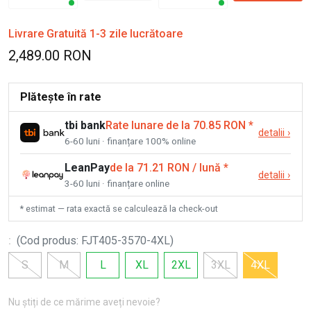
Livrare Gratuită 1-3 zile lucrătoare
2,489.00 RON
Plătește în rate
tbi bank
Rate lunare de la 70.85 RON
*
detalii
›
6-60 luni · finanțare 100% online
LeanPay
de la 71.21 RON / lună
*
detalii
›
3-60 luni · finanțare online
* estimat — rata exactă se calculează la check-out
:
(
Cod produs
:
FJT405-3570-4XL
)
S
M
L
XL
2XL
3XL
4XL
Nu știți de ce mărime aveți nevoie?