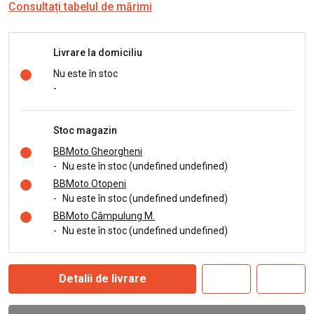
Consultați tabelul de mărimi
Livrare la domiciliu
Nu este în stoc
-
Stoc magazin
BBMoto Gheorgheni
-
Nu este în stoc (undefined undefined)
BBMoto Otopeni
-
Nu este în stoc (undefined undefined)
BBMoto Câmpulung M.
-
Nu este în stoc (undefined undefined)
Detalii de livrare