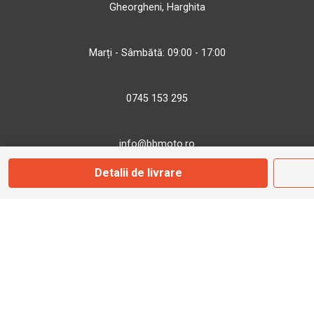
Gheorgheni, Harghita
Marți - Sâmbătă: 09:00 - 17:00
0745 153 295
info@bbmoto.ro
Detalii de livrare
Magazin
Otopeni
Str. Ferme D Nr. 2
Otopeni, Ilfov