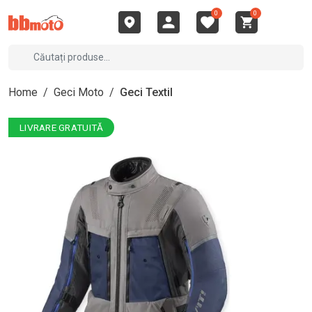
0
0
Home
/
Geci Moto
/
Geci Textil
LIVRARE GRATUITĂ