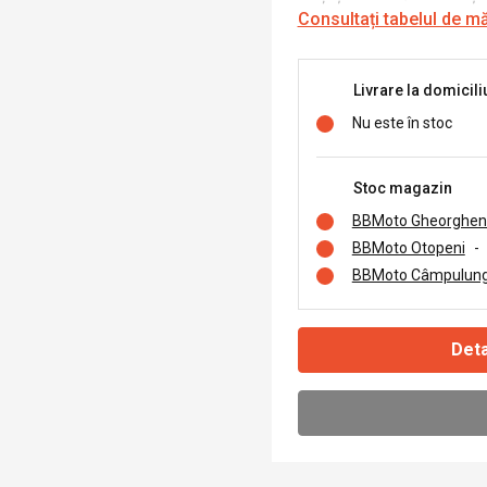
Consultați tabelul de m
Livrare la domicili
Nu este în stoc
Stoc magazin
BBMoto Gheorghen
BBMoto Otopeni
-
BBMoto Câmpulung
Deta