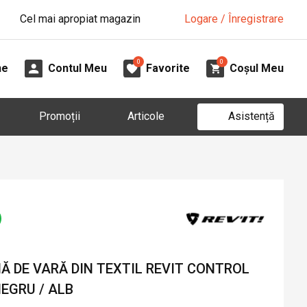
Cel mai apropiat magazin
Logare / Înregistrare
0
0
ne
Contul Meu
Favorite
Coșul Meu
Asistență
Promoții
Articole
 DE VARĂ DIN TEXTIL REVIT CONTROL
NEGRU / ALB