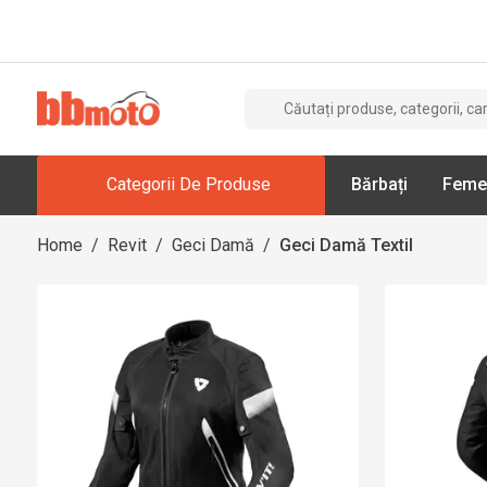
Categorii De Produse
Bărbați
Feme
Home
/
Revit
/
Geci Damă
/
Geci Damă Textil