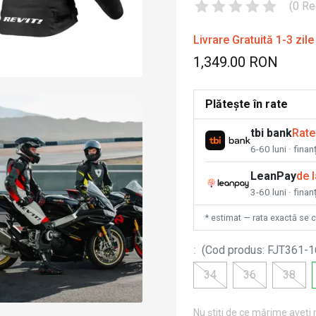
(
0
Re
Livrare Gratuită 1-3 zile
1,349.00 RON
Plătește în rate
tbi bank
Rate
6-60 luni · fina
LeanPay
de 
3-60 luni · finan
* estimat — rata exactă se 
:
(
Cod produs
:
FJT361-1
34
36
38
Nu știți de ce mărime aveți