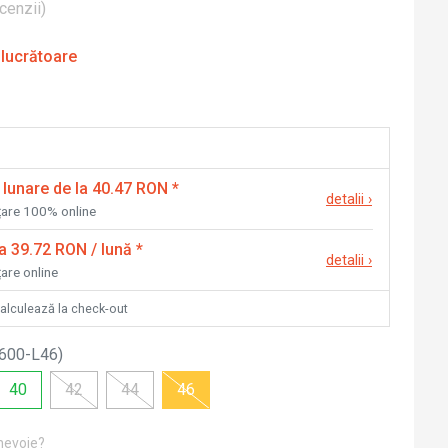
cenzii
)
 lucrătoare
 lunare de la 40.47 RON
*
detalii
›
nțare 100% online
la 39.72 RON / lună
*
detalii
›
țare online
calculează la check-out
600-L46
)
40
42
44
46
 nevoie?