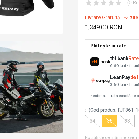
(
0
Re
Livrare Gratuită 1-3 zile
1,349.00 RON
Plătește în rate
tbi bank
Rate
6-60 luni · fina
LeanPay
de 
3-60 luni · finan
* estimat — rata exactă se 
:
(
Cod produs
:
FJT361-1
34
36
38
Nu știți de ce mărime aveți