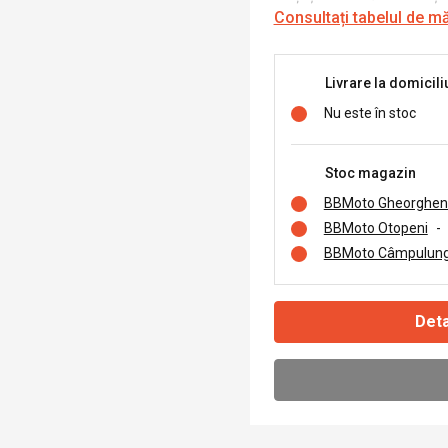
Consultați tabelul de m
Livrare la domicili
Nu este în stoc
Stoc magazin
BBMoto Gheorghen
BBMoto Otopeni
-
BBMoto Câmpulung
Deta