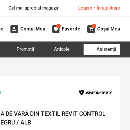
Cel mai apropiat magazin
Logare / Înregistrare
0
0
ne
Contul Meu
Favorite
Coșul Meu
Asistență
Promoții
Articole
 DE VARĂ DIN TEXTIL REVIT CONTROL
NEGRU / ALB