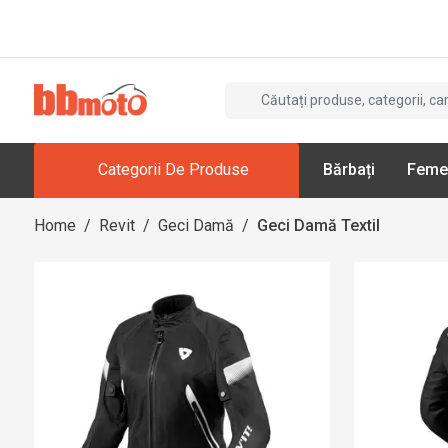
Categorii De Produse
Bărbați
Feme
Home
/
Revit
/
Geci Damă
/
Geci Damă Textil