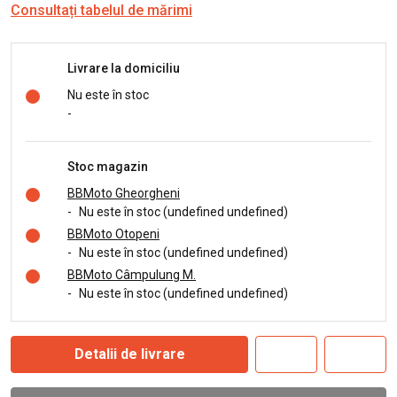
Consultați tabelul de mărimi
Livrare la domiciliu
Nu este în stoc
-
Stoc magazin
BBMoto Gheorgheni
-
Nu este în stoc (undefined undefined)
BBMoto Otopeni
-
Nu este în stoc (undefined undefined)
BBMoto Câmpulung M.
-
Nu este în stoc (undefined undefined)
Detalii de livrare