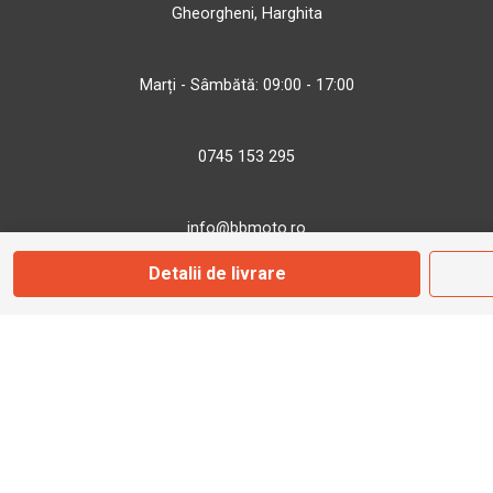
Gheorgheni, Harghita
Marți - Sâmbătă: 09:00 - 17:00
0745 153 295
info@bbmoto.ro
Detalii de livrare
Magazin
Otopeni
Str. Ferme D Nr. 2
Otopeni, Ilfov