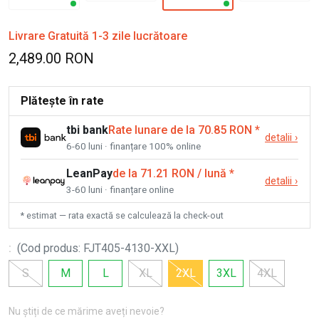
Livrare Gratuită 1-3 zile lucrătoare
2,489.00 RON
Plătește în rate
tbi bank
Rate lunare de la 70.85 RON
*
detalii
›
6-60 luni · finanțare 100% online
LeanPay
de la 71.21 RON / lună
*
detalii
›
3-60 luni · finanțare online
* estimat — rata exactă se calculează la check-out
:
(
Cod produs
:
FJT405-4130-XXL
)
S
M
L
XL
2XL
3XL
4XL
Nu știți de ce mărime aveți nevoie?