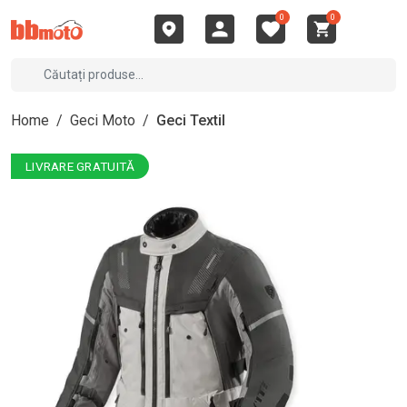
0
0
Home
/
Geci Moto
/
Geci Textil
LIVRARE GRATUITĂ