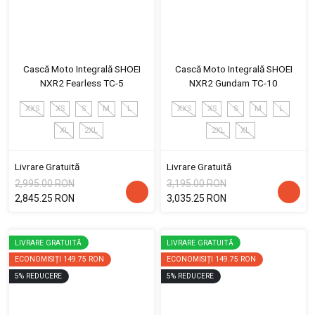
Cască Moto Integrală SHOEI
Cască Moto Integrală SHOEI
NXR2 Fearless TC-5
NXR2 Gundam TC-10
XXS
XS
S
M
L
XXS
XS
S
M
L
XL
2XL
2XL
XL
Livrare Gratuită
Livrare Gratuită
2,995.00 RON
3,195.00 RON
2,845.25 RON
3,035.25 RON
LIVRARE GRATUITĂ
LIVRARE GRATUITĂ
ECONOMISIȚI
149.75 RON
ECONOMISIȚI
149.75 RON
5
%
REDUCERE
5
%
REDUCERE