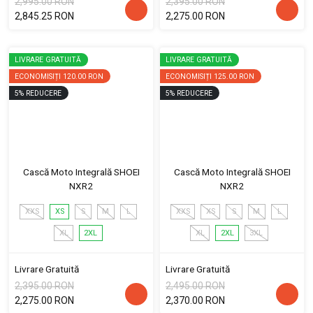
2,995.00 RON
2,395.00 RON
2,845.25 RON
2,275.00 RON
LIVRARE GRATUITĂ
LIVRARE GRATUITĂ
ECONOMISIȚI
120.00 RON
ECONOMISIȚI
125.00 RON
5
%
REDUCERE
5
%
REDUCERE
Cască Moto Integrală SHOEI
Cască Moto Integrală SHOEI
NXR2
NXR2
XXS
XS
S
M
L
XXS
XS
S
M
L
XL
2XL
XL
2XL
3XL
Livrare Gratuită
Livrare Gratuită
2,395.00 RON
2,495.00 RON
2,275.00 RON
2,370.00 RON