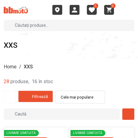
0
0
XXS
Home
/
XXS
28
produse
,
16
în stoc
Filtrează
Cele mai populare
LIVRARE GRATUITĂ
LIVRARE GRATUITĂ