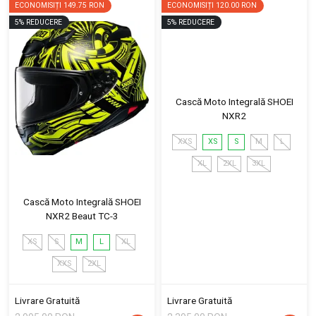
ECONOMISIȚI
149.75 RON
ECONOMISIȚI
120.00 RON
5
%
REDUCERE
5
%
REDUCERE
Cască Moto Integrală SHOEI
NXR2
XXS
XS
S
M
L
XL
2XL
3XL
Cască Moto Integrală SHOEI
NXR2 Beaut TC-3
XS
S
M
L
XL
XXS
2XL
Livrare Gratuită
Livrare Gratuită