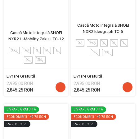
Cască Moto Integrală SHOEI
NXR2 Ideograph TC-5
Cască Moto Integrală SHOEI
NXR2 H-Mobility Zaku II TC-12
XS
XXS
S
M
L
XXS
XS
S
M
L
XL
2XL
XL
2XL
Livrare Gratuită
Livrare Gratuită
2,995.00 RON
2,995.00 RON
2,845.25 RON
2,845.25 RON
LIVRARE GRATUITĂ
LIVRARE GRATUITĂ
ECONOMISIȚI
149.75 RON
ECONOMISIȚI
149.75 RON
5
%
REDUCERE
5
%
REDUCERE