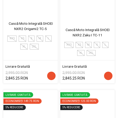
Cască Moto Integrală SHOEI
NXR2 Origami2 TC-5
Cască Moto Integrală SHOEI
NXR2 Zaku I TC-11
XXS
XS
S
M
L
XXS
XS
M
S
L
XL
2XL
XL
2XL
Livrare Gratuită
Livrare Gratuită
2,995.00 RON
2,995.00 RON
2,845.25 RON
2,845.25 RON
LIVRARE GRATUITĂ
LIVRARE GRATUITĂ
ECONOMISIȚI
149.75 RON
ECONOMISIȚI
125.00 RON
5
%
REDUCERE
5
%
REDUCERE