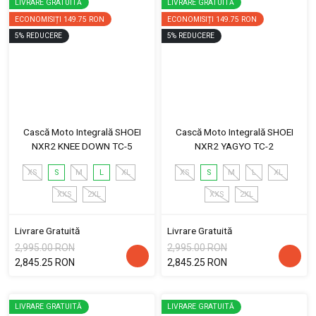
LIVRARE GRATUITĂ
LIVRARE GRATUITĂ
ECONOMISIȚI
149.75 RON
ECONOMISIȚI
149.75 RON
5
%
REDUCERE
5
%
REDUCERE
Cască Moto Integrală SHOEI
Cască Moto Integrală SHOEI
NXR2 KNEE DOWN TC-5
NXR2 YAGYO TC-2
XS
S
M
L
XL
XS
S
M
L
XL
XXS
2XL
XXS
2XL
Livrare Gratuită
Livrare Gratuită
2,995.00 RON
2,995.00 RON
2,845.25 RON
2,845.25 RON
LIVRARE GRATUITĂ
LIVRARE GRATUITĂ