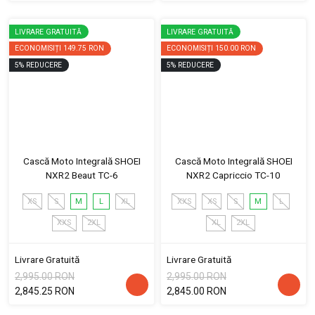
LIVRARE GRATUITĂ
LIVRARE GRATUITĂ
ECONOMISIȚI
149.75 RON
ECONOMISIȚI
150.00 RON
5
%
REDUCERE
5
%
REDUCERE
Cască Moto Integrală SHOEI
Cască Moto Integrală SHOEI
NXR2 Beaut TC-6
NXR2 Capriccio TC-10
XS
S
M
L
XL
XXS
XS
S
M
L
XXS
2XL
XL
2XL
Livrare Gratuită
Livrare Gratuită
2,995.00 RON
2,995.00 RON
2,845.25 RON
2,845.00 RON