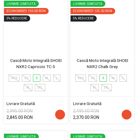
LIVRARE GRATUITĂ
LIVRARE GRATUITĂ
ECONOMISIȚI
150.00 RON
ECONOMISIȚI
125.00 RON
5
%
REDUCERE
5
%
REDUCERE
Cască Moto Integrală SHOEI
Cască Moto Integrală SHOEI
NXR2 Capriccio TC-5
NXR2 Chalk Grey
XXS
XS
S
M
L
XXS
XS
S
M
L
XL
2XL
XL
2XL
Livrare Gratuită
Livrare Gratuită
2,995.00 RON
2,495.00 RON
2,845.00 RON
2,370.00 RON
LIVRARE GRATUITĂ
LIVRARE GRATUITĂ