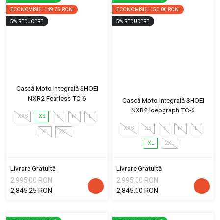
ECONOMISIȚI
149.75 RON
ECONOMISIȚI
150.00 RON
5
%
REDUCERE
5
%
REDUCERE
Cască Moto Integrală SHOEI
NXR2 Fearless TC-6
Cască Moto Integrală SHOEI
NXR2 Ideograph TC-6
XXS
XS
S
M
L
XXS
XS
S
M
L
XL
2XL
XL
2XL
Livrare Gratuită
Livrare Gratuită
2,995.00 RON
2,995.00 RON
2,845.25 RON
2,845.00 RON