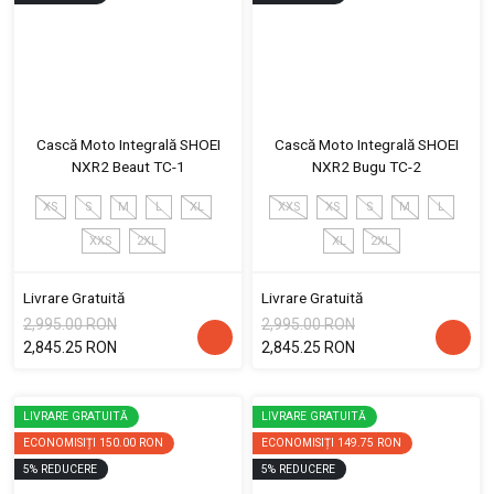
Cască Moto Integrală SHOEI
Cască Moto Integrală SHOEI
NXR2 Beaut TC-1
NXR2 Bugu TC-2
XS
S
M
L
XL
XXS
XS
S
M
L
XXS
2XL
XL
2XL
Livrare Gratuită
Livrare Gratuită
2,995.00 RON
2,995.00 RON
2,845.25 RON
2,845.25 RON
LIVRARE GRATUITĂ
LIVRARE GRATUITĂ
ECONOMISIȚI
150.00 RON
ECONOMISIȚI
149.75 RON
5
%
REDUCERE
5
%
REDUCERE