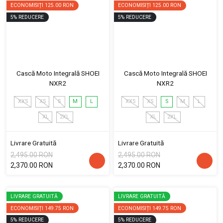
ECONOMISIȚI
125.00 RON
ECONOMISIȚI
125.00 RON
5
%
REDUCERE
5
%
REDUCERE
Cască Moto Integrală SHOEI
Cască Moto Integrală SHOEI
NXR2
NXR2
XXS
XS
S
M
L
XXS
XS
S
M
L
XL
2XL
XL
2XL
Livrare Gratuită
Livrare Gratuită
2,495.00 RON
2,495.00 RON
2,370.00 RON
2,370.00 RON
LIVRARE GRATUITĂ
LIVRARE GRATUITĂ
ECONOMISIȚI
149.75 RON
ECONOMISIȚI
149.75 RON
5
%
REDUCERE
5
%
REDUCERE