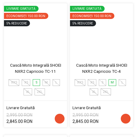
LIVRARE GRATUITĂ
LIVRARE GRATUITĂ
ECONOMISIȚI
150.00 RON
ECONOMISIȚI
150.00 RON
5
%
REDUCERE
5
%
REDUCERE
Cască Moto Integrală SHOEI
Cască Moto Integrală SHOEI
NXR2 Capriccio TC-11
NXR2 Capriccio TC-4
XXS
XS
S
M
L
XXS
XS
S
M
L
XL
2XL
XL
2XL
Livrare Gratuită
Livrare Gratuită
2,995.00 RON
2,995.00 RON
2,845.00 RON
2,845.00 RON