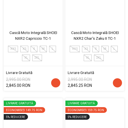
Cască Moto Integrală SHOEI
Cască Moto Integrală SHOEI
NXR2 Capriccio TC-1
NXR2 Char's Zaku II TC-1
XXS
XS
S
M
L
XXS
XS
S
M
L
XL
2XL
XL
2XL
Livrare Gratuită
Livrare Gratuită
2,995.00 RON
2,995.00 RON
2,845.00 RON
2,845.25 RON
LIVRARE GRATUITĂ
LIVRARE GRATUITĂ
ECONOMISIȚI
149.75 RON
ECONOMISIȚI
159.75 RON
5
%
REDUCERE
5
%
REDUCERE