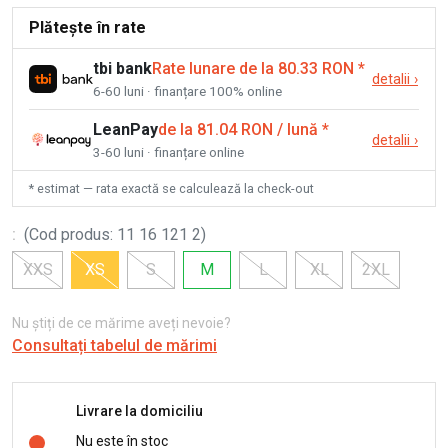
Plătește în rate
tbi bank
Rate lunare de la 80.33 RON
*
detalii
›
6-60 luni · finanțare 100% online
LeanPay
de la 81.04 RON / lună
*
detalii
›
3-60 luni · finanțare online
* estimat — rata exactă se calculează la check-out
:
(
Cod produs
:
11 16 121 2
)
XXS
XS
S
M
L
XL
2XL
Nu știți de ce mărime aveți nevoie?
Consultați tabelul de mărimi
Livrare la domiciliu
Nu este în stoc