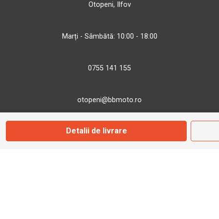
Otopeni, Ilfov
Marți - Sâmbătă: 10:00 - 18:00
0755 141 155
otopeni@bbmoto.ro
Detalii de livrare
Magazin
Câmpulung M.
Str. Valea Seacă nr. 5
Câmpulung Moldovenesc, Suceava