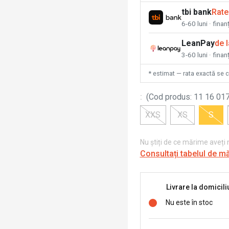
tbi bank
Rate
6-60 luni · fina
LeanPay
de 
3-60 luni · finan
* estimat — rata exactă se 
:
(
Cod produs
:
11 16 017
XXS
XS
S
Nu știți de ce mărime aveți
Consultați tabelul de m
Livrare la domicili
Nu este în stoc