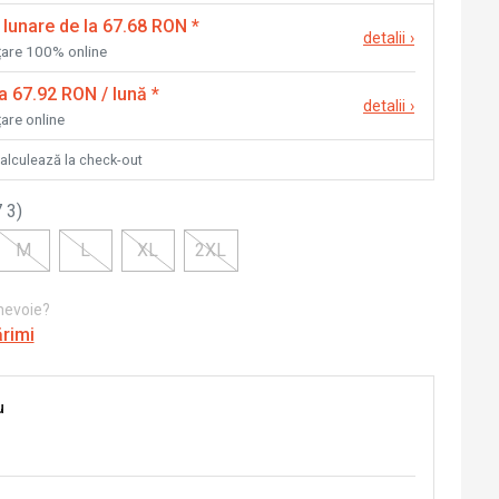
 lunare de la 67.68 RON
*
detalii
›
nțare 100% online
la 67.92 RON / lună
*
detalii
›
țare online
calculează la check-out
 3
)
M
L
XL
2XL
 nevoie?
ărimi
u