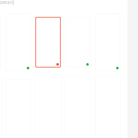
cenzii
)