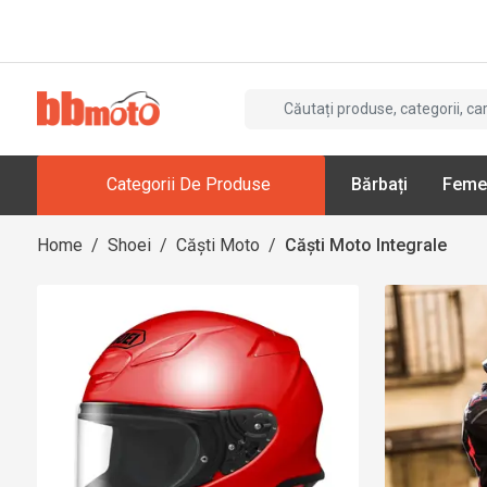
Categorii De Produse
Bărbați
Feme
Home
/
Shoei
/
Căști Moto
/
Căști Moto Integrale