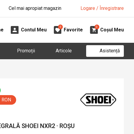
Cel mai apropiat magazin
Logare / Înregistrare
0
0
ne
Contul Meu
Favorite
Coșul Meu
Asistență
Promoții
Articole
0 RON
GRALĂ SHOEI NXR2 · ROȘU