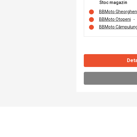
Stoc magazin
BBMoto Gheorghen
BBMoto Otopeni
-
BBMoto Câmpulung
Deta