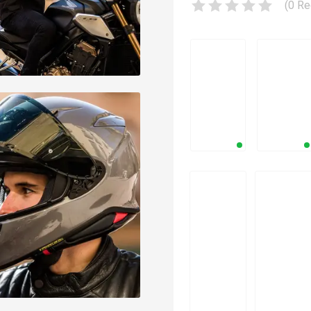
(
0
Re