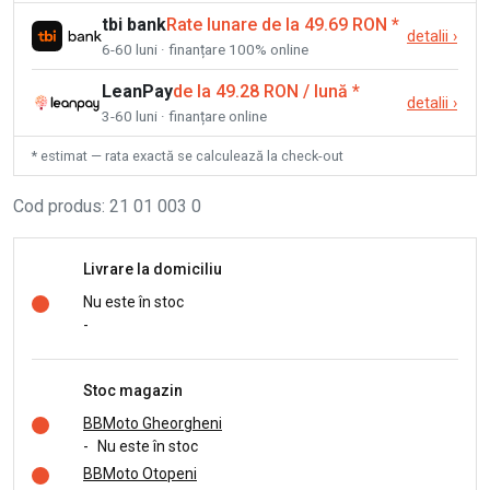
tbi bank
Rate lunare de la 49.69 RON
*
detalii
›
6-60 luni · finanțare 100% online
LeanPay
de la 49.28 RON / lună
*
detalii
›
3-60 luni · finanțare online
* estimat — rata exactă se calculează la check-out
Cod produs
:
21 01 003 0
Livrare la domiciliu
Nu este în stoc
-
Stoc magazin
BBMoto Gheorgheni
-
Nu este în stoc
BBMoto Otopeni