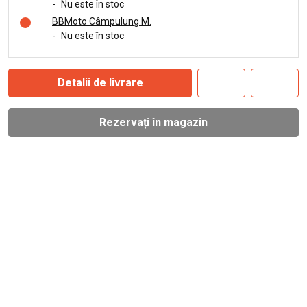
-
Nu este în stoc
BBMoto Câmpulung M.
-
Nu este în stoc
Detalii de livrare
Rezervați în magazin