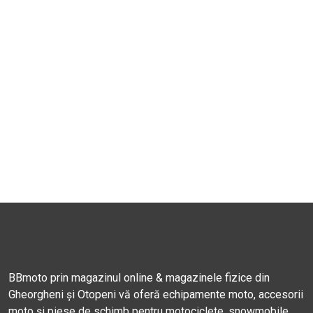
BBmoto prin magazinul online & magazinele fizice din
Gheorgheni și Otopeni vă oferă echipamente moto, accesorii
moto și piese de schimb pentru motociclete, snowmobile,