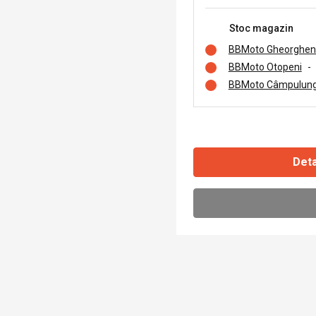
Stoc magazin
BBMoto Gheorghen
BBMoto Otopeni
-
BBMoto Câmpulung
Deta