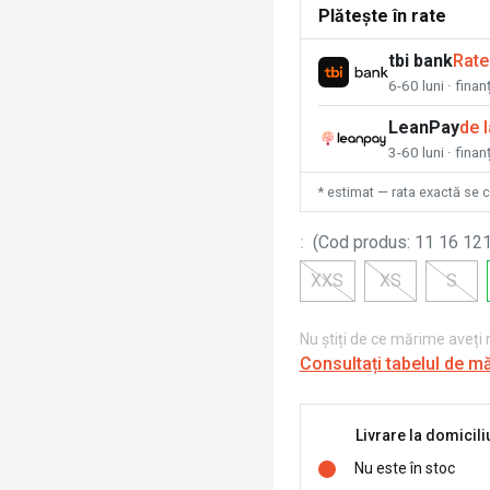
Plătește în rate
tbi bank
Rate
6-60 luni · fina
LeanPay
de 
3-60 luni · finan
* estimat — rata exactă se 
:
(
Cod produs
:
11 16 121
XXS
XS
S
Nu știți de ce mărime aveți
Consultați tabelul de m
Livrare la domicili
Nu este în stoc