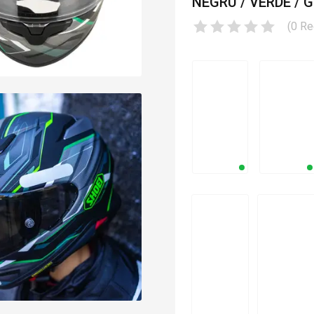
NEGRU / VERDE / G
(
0
Re