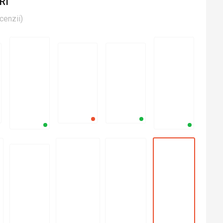
RI
cenzii
)