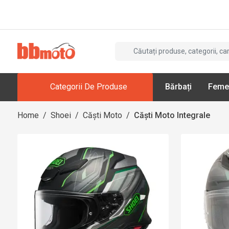
Categorii De Produse
Bărbați
Feme
Home
/
Shoei
/
Căști Moto
/
Căști Moto Integrale