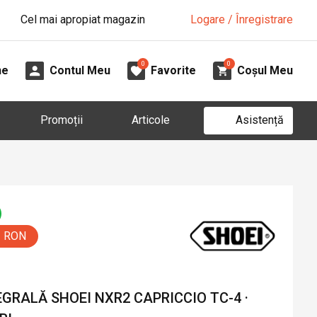
Cel mai apropiat magazin
Logare / Înregistrare
0
0
ne
Contul Meu
Favorite
Coșul Meu
Asistență
Promoții
Articole
0 RON
GRALĂ SHOEI NXR2 CAPRICCIO TC-4 ·