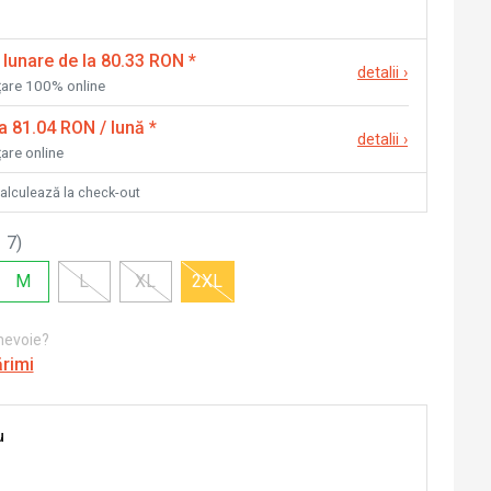
 lunare de la 80.33 RON
*
detalii
›
nțare 100% online
la 81.04 RON / lună
*
detalii
›
țare online
calculează la check-out
 7
)
M
L
XL
2XL
 nevoie?
ărimi
u