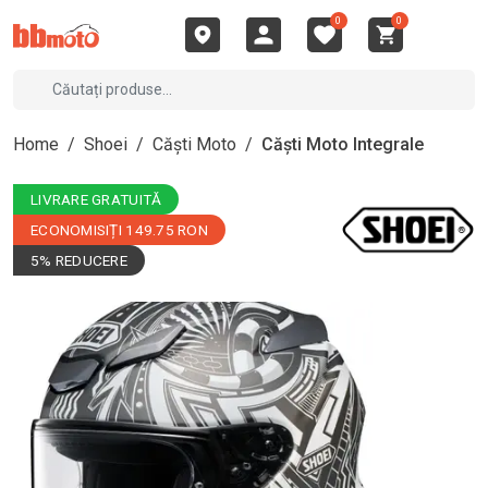
0
0
Home
/
Shoei
/
Căști Moto
/
Căști Moto Integrale
LIVRARE GRATUITĂ
ECONOMISIȚI 149.75 RON
5% REDUCERE