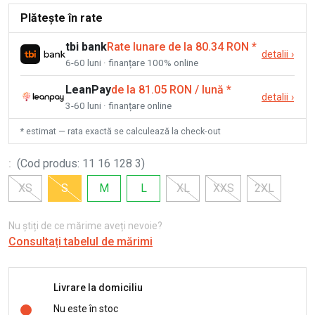
Plătește în rate
tbi bank
Rate lunare de la 80.34 RON
*
detalii
›
6-60 luni · finanțare 100% online
LeanPay
de la 81.05 RON / lună
*
detalii
›
3-60 luni · finanțare online
* estimat — rata exactă se calculează la check-out
:
(
Cod produs
:
11 16 128 3
)
XS
S
M
L
XL
XXS
2XL
Nu știți de ce mărime aveți nevoie?
Consultați tabelul de mărimi
Livrare la domiciliu
Nu este în stoc