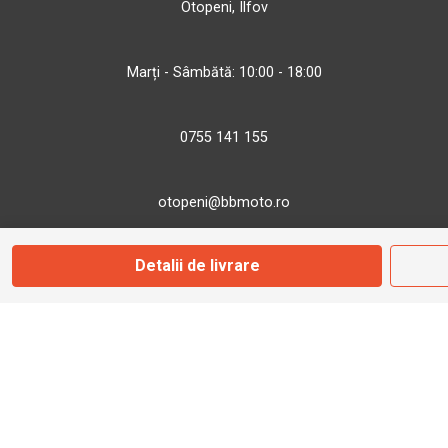
Otopeni, Ilfov
Marți - Sâmbătă: 10:00 - 18:00
0755 141 155
otopeni@bbmoto.ro
Detalii de livrare
Magazin
Câmpulung M.
Str. Valea Seacă nr. 5
Câmpulung Moldovenesc, Suceava