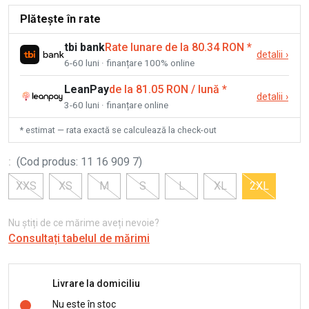
Plătește în rate
tbi bank
Rate lunare de la 80.34 RON
*
detalii
›
6-60 luni · finanțare 100% online
LeanPay
de la 81.05 RON / lună
*
detalii
›
3-60 luni · finanțare online
* estimat — rata exactă se calculează la check-out
:
(
Cod produs
:
11 16 909 7
)
XXS
XS
M
S
L
XL
2XL
Nu știți de ce mărime aveți nevoie?
Consultați tabelul de mărimi
Livrare la domiciliu
Nu este în stoc