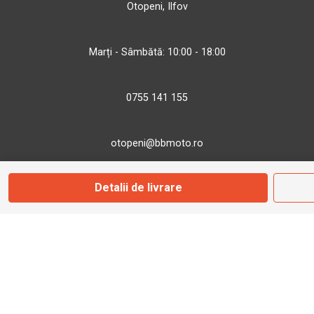
Otopeni, Ilfov
Marți - Sâmbătă: 10:00 - 18:00
0755 141 155
otopeni@bbmoto.ro
Detalii de livrare
Magazin
Câmpulung M.
Str. Valea Seacă nr. 5
Câmpulung Moldovenesc, Suceava