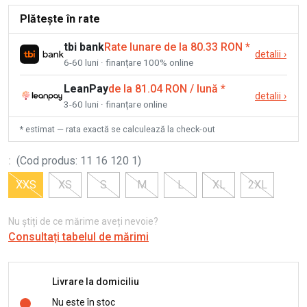
Plătește în rate
tbi bank
Rate lunare de la 80.33 RON
*
detalii
›
6-60 luni · finanțare 100% online
LeanPay
de la 81.04 RON / lună
*
detalii
›
3-60 luni · finanțare online
* estimat — rata exactă se calculează la check-out
:
(
Cod produs
:
11 16 120 1
)
XXS
XS
S
M
L
XL
2XL
Nu știți de ce mărime aveți nevoie?
Consultați tabelul de mărimi
Livrare la domiciliu
Nu este în stoc