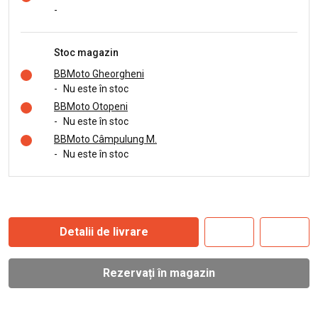
-
Stoc magazin
BBMoto Gheorgheni
-
Nu este în stoc
BBMoto Otopeni
-
Nu este în stoc
BBMoto Câmpulung M.
-
Nu este în stoc
Detalii de livrare
Rezervați în magazin