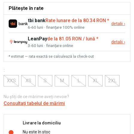
Plătește în rate
tbi bank
Rate lunare de la 80.34 RON
*
detalii
›
6-60 luni · finanțare 100% online
LeanPay
de la 81.05 RON / lună
*
detalii
›
3-60 luni · finanțare online
* estimat — rata exactă se calculează la check-out
:
XXS
XS
S
M
L
XL
2XL
Nu știți de ce mărime aveți nevoie?
Consultați tabelul de mărimi
Livrare la domiciliu
Nu este în stoc