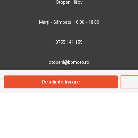
Otopeni, Ilfov
Marți - Sâmbătă: 10:00 - 18:00
0755 141 155
otopeni@bbmoto.ro
Detalii de livrare
Magazin
Câmpulung M.
Str. Valea Seacă nr. 5
Câmpulung Moldovenesc, Suceava