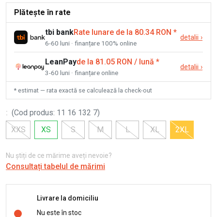
Plătește în rate
tbi bank
Rate lunare de la 80.34 RON
*
detalii
›
6-60 luni · finanțare 100% online
LeanPay
de la 81.05 RON / lună
*
detalii
›
3-60 luni · finanțare online
* estimat — rata exactă se calculează la check-out
:
(
Cod produs
:
11 16 132 7
)
XXS
XS
S
M
L
XL
2XL
Nu știți de ce mărime aveți nevoie?
Consultați tabelul de mărimi
Livrare la domiciliu
Nu este în stoc