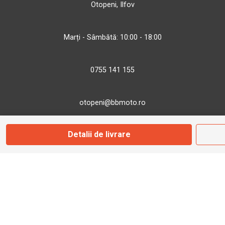
Otopeni, Ilfov
Marți - Sâmbătă: 10:00 - 18:00
0755 141 155
otopeni@bbmoto.ro
Detalii de livrare
Magazin
Câmpulung M.
Str. Valea Seacă nr. 5
Câmpulung Moldovenesc, Suceava