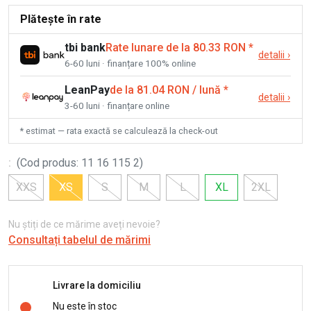
Plătește în rate
tbi bank
Rate lunare de la 80.33 RON
*
detalii
›
6-60 luni · finanțare 100% online
LeanPay
de la 81.04 RON / lună
*
detalii
›
3-60 luni · finanțare online
* estimat — rata exactă se calculează la check-out
:
(
Cod produs
:
11 16 115 2
)
XXS
XS
S
M
L
XL
2XL
Nu știți de ce mărime aveți nevoie?
Consultați tabelul de mărimi
Livrare la domiciliu
Nu este în stoc