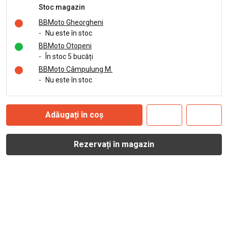
Stoc magazin
BBMoto Gheorgheni
-
Nu este în stoc
BBMoto Otopeni
-
În stoc 5 bucăți
BBMoto Câmpulung M.
-
Nu este în stoc
Adăugați în coș
Rezervați în magazin