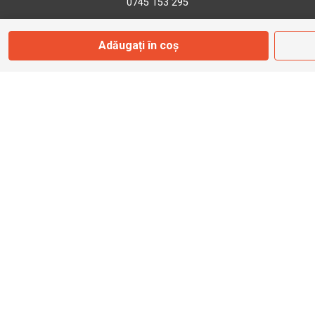
0745 153 295
Adăugați în coș
info@bbmoto.ro
Magazin
Otopeni
Str. Ferme D Nr. 2
Otopeni, Ilfov
Marți - Sâmbătă: 10:00 - 18:00
0755 141 155