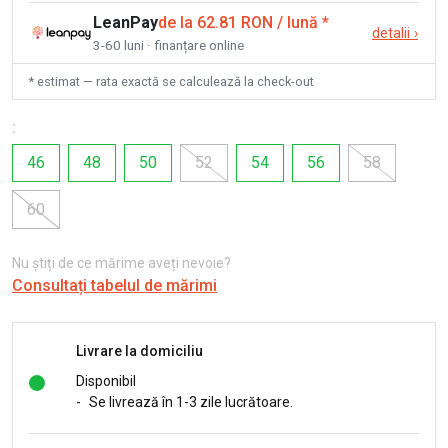
LeanPay
de la 62.81 RON / lună
*
detalii
›
3-60 luni · finanțare online
* estimat — rata exactă se calculează la check-out
:
46
48
50
52
54
56
58
60
Nu știți de ce mărime aveți nevoie?
Consultați tabelul de mărimi
Livrare la domiciliu
Disponibil
-
Se livrează în 1-3 zile lucrătoare.