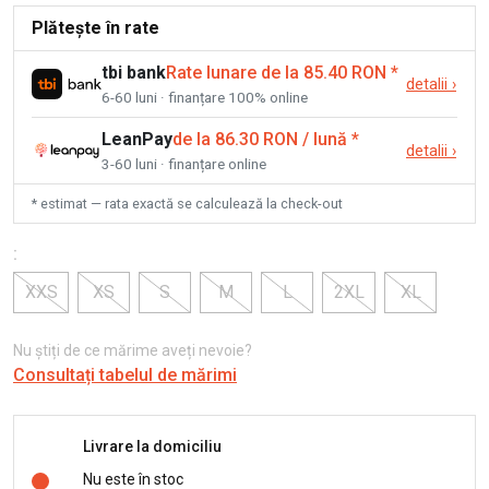
Plătește în rate
tbi bank
Rate lunare de la 85.40 RON
*
detalii
›
6-60 luni · finanțare 100% online
LeanPay
de la 86.30 RON / lună
*
detalii
›
3-60 luni · finanțare online
* estimat — rata exactă se calculează la check-out
:
XXS
XS
S
M
L
2XL
XL
Nu știți de ce mărime aveți nevoie?
Consultați tabelul de mărimi
Livrare la domiciliu
Nu este în stoc