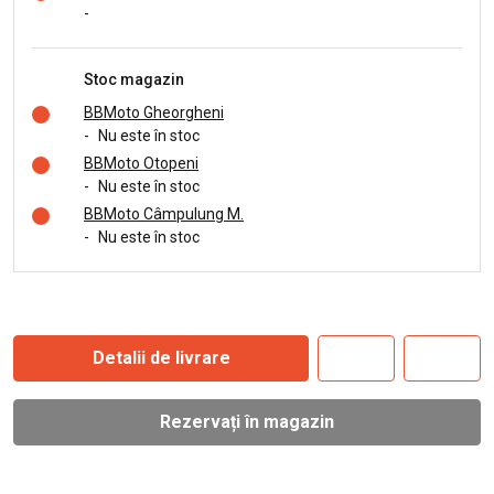
-
Stoc magazin
BBMoto Gheorgheni
-
Nu este în stoc
BBMoto Otopeni
-
Nu este în stoc
BBMoto Câmpulung M.
-
Nu este în stoc
Detalii de livrare
Rezervați în magazin