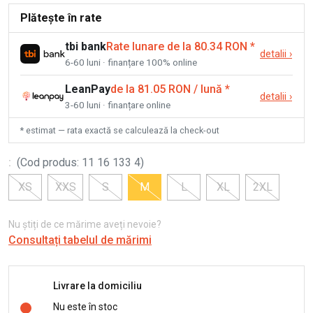
Plătește în rate
tbi bank
Rate lunare de la 80.34 RON
*
detalii
›
6-60 luni · finanțare 100% online
LeanPay
de la 81.05 RON / lună
*
detalii
›
3-60 luni · finanțare online
* estimat — rata exactă se calculează la check-out
:
(
Cod produs
:
11 16 133 4
)
XS
XXS
S
M
L
XL
2XL
Nu știți de ce mărime aveți nevoie?
Consultați tabelul de mărimi
Livrare la domiciliu
Nu este în stoc