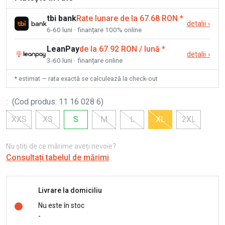
tbi bank
Rate lunare de la 67.68 RON
*
detalii
›
6-60 luni · finanțare 100% online
LeanPay
de la 67.92 RON / lună
*
detalii
›
3-60 luni · finanțare online
* estimat — rata exactă se calculează la check-out
:
(
Cod produs
:
11 16 028 6
)
XXS
XS
S
M
L
XL
2XL
Nu știți de ce mărime aveți nevoie?
Consultați tabelul de mărimi
Livrare la domiciliu
Nu este în stoc
-