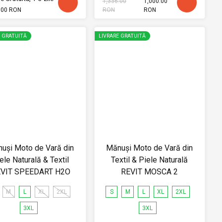
1,336.00
1,000.00
.00 RON
RON
RON
E GRATUITĂ
LIVRARE GRATUITĂ
uși Moto de Vară din
Mănuși Moto de Vară din
ele Naturală & Textil
Textil & Piele Naturală
VIT SPEEDART H2O
REVIT MOSCA 2
M
L
XL
2XL
S
M
L
XL
2XL
3XL
3XL