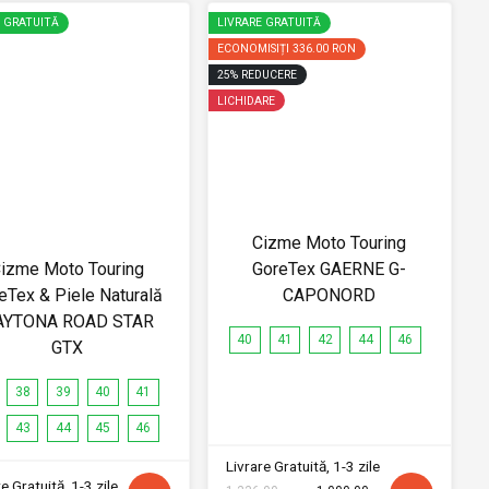
E GRATUITĂ
LIVRARE GRATUITĂ
ECONOMISIȚI
336.00 RON
25
%
REDUCERE
LICHIDARE
Cizme Moto Touring
izme Moto Touring
GoreTex GAERNE G-
eTex & Piele Naturală
CAPONORD
AYTONA ROAD STAR
40
41
42
44
46
GTX
38
39
40
41
43
44
45
46
Livrare Gratuită, 1-3 zile
e Gratuită, 1-3 zile