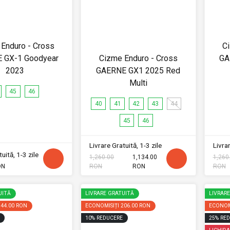
Enduro - Cross
C
 GX-1 Goodyear
Cizme Enduro - Cross
GA
2023
GAERNE GX1 2025 Red
Multi
45
46
40
41
42
43
44
45
46
Livrare Gratuită, 1-3 zile
Livrar
uită, 1-3 zile
1,260.00
1,134.00
1,260
ON
RON
RON
RON
UITĂ
LIVRARE GRATUITĂ
LIVRAR
144.00 RON
ECONOMISIȚI
206.00 RON
ECONOM
10
%
REDUCERE
25
%
RED