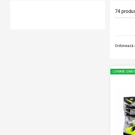
74
produ
Ordonează 
LIVRARE GRAT