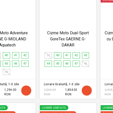
LICHIDA
Moto Adventure
Cizme Moto Dual-Sport
Cizm
NE G-MIDLAND
GoreTex GAERNE G-
cu 
Aquatech
DAKAR
40
41
42
39
40
41
42
43
45
46
47
44
45
46
47
48
48
uită, 1-3 zile
Livrare Gratuită, 1-3 zile
Livrar
1,296.00
2,060.00
1,854.00
2,025
RON
RON
RON
RON
UITĂ
LIVRARE GRATUITĂ
LIVRAR