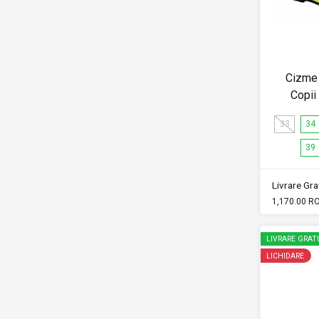
Cizme 
Copi
33
34
39
Livrare Grat
1,170.00 R
LIVRARE GRAT
LICHIDARE