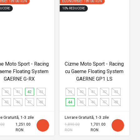
ISIȚI
139.00 RON
ECONOMISIȚI
189.00 RON
UCERE
10
%
REDUCERE
e Moto Sport - Racing
Cizme Moto Sport - Racing
aerne Floating System
cu Gaerne Floating System
GAERNE G-RX
GAERNE GP1 LS
40
41
42
43
39
40
41
42
43
45
46
47
48
44
45
46
47
48
e Gratuită, 1-3 zile
Livrare Gratuită, 1-3 zile
.00
1,251.00
1,890.00
1,701.00
RON
RON
RON