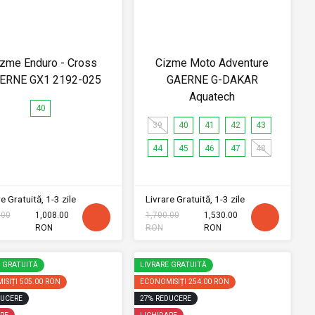
izme Enduro - Cross
Cizme Moto Adventure
ERNE GX1 2192-025
GAERNE G-DAKAR
Aquatech
40
39
40
41
42
43
44
45
46
47
48
e Gratuită, 1-3 zile
Livrare Gratuită, 1-3 zile
.00
1,008.00
1,700.00
1,530.00
RON
RON
RON
E GRATUITĂ
LIVRARE GRATUITĂ
ISIȚI
505.00 RON
ECONOMISIȚI
254.00 RON
UCERE
27
%
REDUCERE