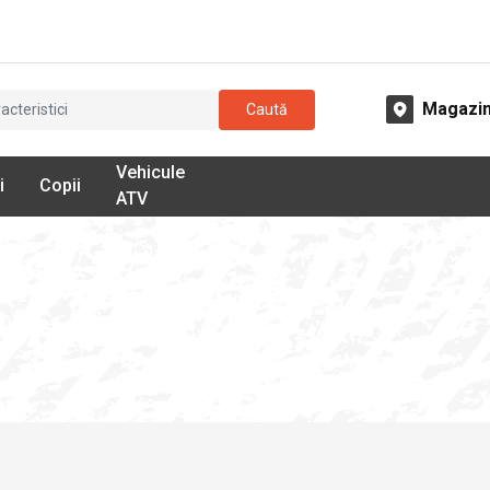
Magazi
Caută
Vehicule
i
Copii
ATV