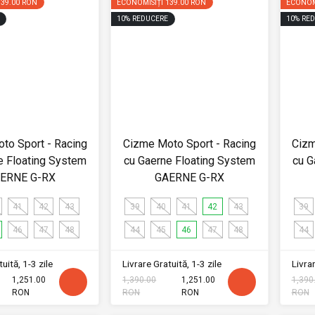
139.00 RON
ECONOMISIȚI
139.00 RON
ECONOM
10
%
REDUCERE
10
%
RED
to Sport - Racing
Cizme Moto Sport - Racing
Cizm
e Floating System
cu Gaerne Floating System
cu G
ERNE G-RX
GAERNE G-RX
41
42
43
39
40
41
42
43
39
46
47
48
44
45
46
47
48
44
uită, 1-3 zile
Livrare Gratuită, 1-3 zile
Livrar
1,251.00
1,390.00
1,251.00
1,390
RON
RON
RON
RON