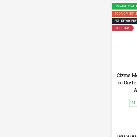
LIVRARE GRAT
ECONOMISIȚI
25
%
REDUCERE
LICHIDARE
Cizme Mo
cu DryT
A
41
Livrare Grat