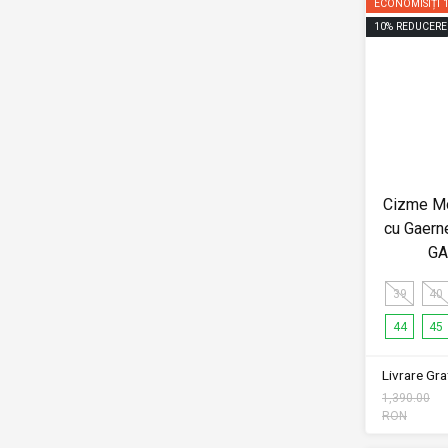
ECONOMISIȚI
10
%
REDUCERE
Cizme Mo
cu Gaern
GA
39
40
44
45
Livrare Grat
1,390.00
RON