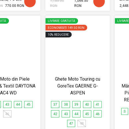
1,185.00
1,066.50
ON
770.00 RON
RON
RON
2,448
UITĂ
LIVRARE GRATUITĂ
LIVRAR
ECONOMISIȚI
149.50 RON
10
%
REDUCERE
Moto din Piele
Ghete Moto Touring cu
 & Textil DAYTONA
GoreTex GAERNE G-
Măn
AC4 WD
ASPEN
Pi
RE
43
44
45
37
38
39
40
41
S
46
42
43
44
45
46
47
48