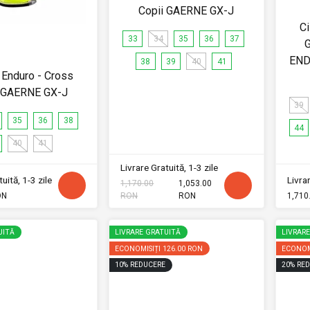
Copii GAERNE GX-J
C
33
34
35
36
37
END
38
39
40
41
Enduro - Cross
i GAERNE GX-J
39
35
36
38
44
40
41
Livrare Gratuită, 1-3 zile
uită, 1-3 zile
Livrar
1,170.00
1,053.00
ON
RON
RON
1,710
UITĂ
LIVRARE GRATUITĂ
LIVRAR
ECONOMISIȚI
126.00 RON
ECONOM
10
%
REDUCERE
20
%
RED