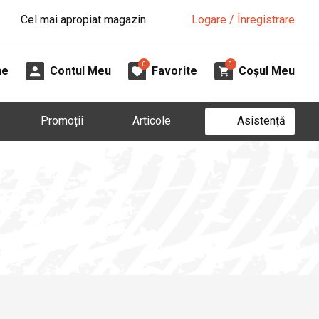
Cel mai apropiat magazin
Logare / Înregistrare
0
0
ne
Contul Meu
Favorite
Coșul Meu
Asistență
Promoții
Articole