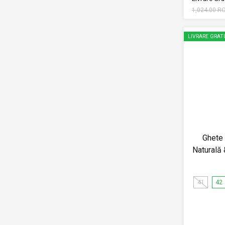
1,024.00 R
LIVRARE GRAT
Ghete 
Naturală
41
42