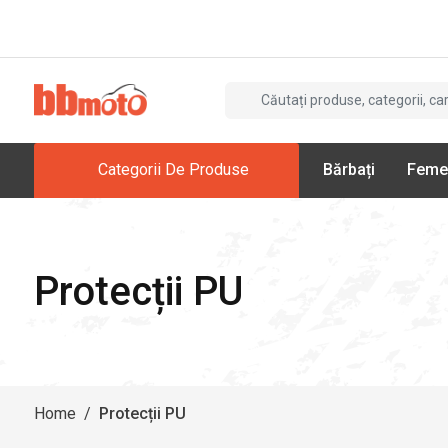
Categorii De Produse
Bărbați
Feme
Protecții PU
Home
/
Protecții PU