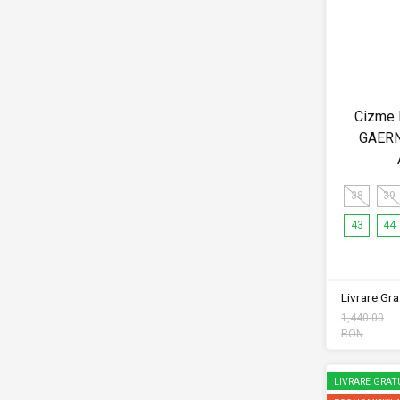
Cizme 
GAER
38
39
43
44
Livrare Grat
1,440.00
RON
LIVRARE GRAT