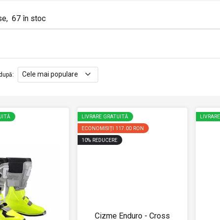
se
,
67
în stoc
după
:
UITĂ
LIVRARE GRATUITĂ
LIVRAR
ECONOMISIȚI
117.00 RON
10
%
REDUCERE
Cizme Enduro - Cross