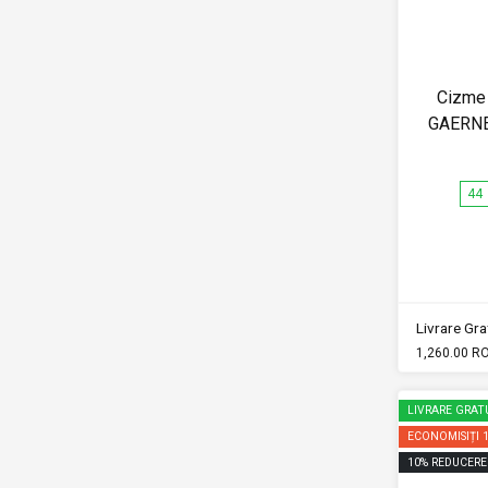
Cizme 
GAERNE
44
Livrare Grat
1,260.00 R
LIVRARE GRAT
ECONOMISIȚI
10
%
REDUCERE