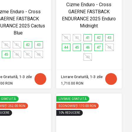
Cizme Enduro - Cross
izme Enduro - Cross
GAERNE FASTBACK
GAERNE FASTBACK
ENDURANCE 2025 Enduro
URANCE 2025 Cactus
Midnight
Blue
39
40
41
42
43
40
41
42
43
44
45
46
47
48
45
46
47
48
49
e Gratuită, 1-3 zile
Livrare Gratuită, 1-3 zile
.00 RON
1,710.00 RON
E GRATUITĂ
LIVRARE GRATUITĂ
ISIȚI
252.00 RON
ECONOMISIȚI
170.00 RON
UCERE
10
%
REDUCERE