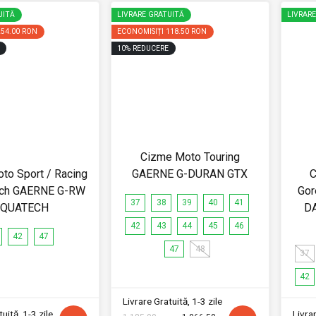
UITĂ
LIVRARE GRATUITĂ
LIVRAR
254.00 RON
ECONOMISIȚI
118.50 RON
10
%
REDUCERE
Cizme Moto Touring
to Sport / Racing
GAERNE G-DURAN GTX
C
ech GAERNE G-RW
Gor
37
38
39
40
41
QUATECH
D
42
43
44
45
46
42
47
47
48
37
42
Livrare Gratuită, 1-3 zile
uită, 1-3 zile
Livrar