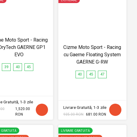
RE
LICHIDARE
e Moto Sport - Racing
DryTech GAERNE GP1
Cizme Moto Sport - Racing
EVO
cu Gaerne Floating System
GAERNE G-RW
39
40
45
40
45
47
e Gratuită, 1-3 zile
Livrare Gratuită, 1-3 zile
.00
1,520.00
RON
935.00 RON
681.00 RON
E GRATUITĂ
LIVRARE GRATUITĂ