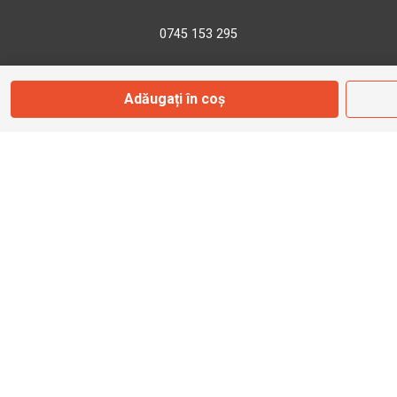
0745 153 295
info@bbmoto.ro
Adăugați în coș
Magazin
Otopeni
Str. Ferme D Nr. 2
Otopeni, Ilfov
Marți - Sâmbătă: 10:00 - 18:00