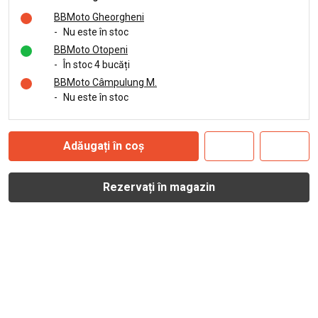
BBMoto Gheorgheni
-
Nu este în stoc
BBMoto Otopeni
-
În stoc 4 bucăți
BBMoto Câmpulung M.
-
Nu este în stoc
Adăugați în coș
Rezervați în magazin