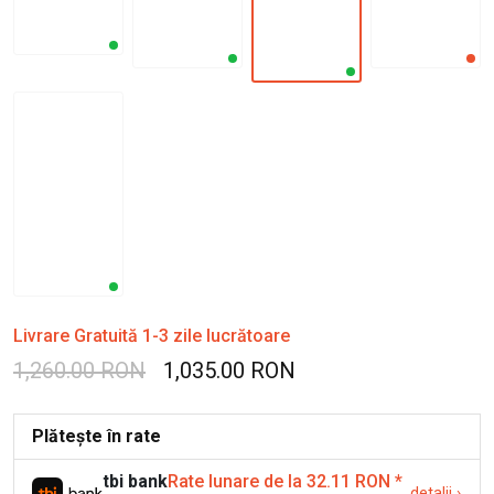
Livrare Gratuită 1-3 zile lucrătoare
1,260.00 RON
1,035.00 RON
Plătește în rate
tbi bank
Rate lunare de la 32.11 RON
*
detalii
›