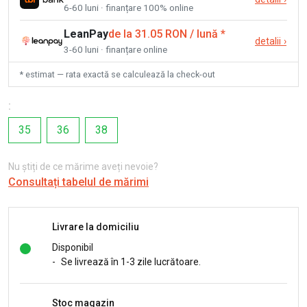
6-60 luni · finanțare 100% online
LeanPay
de la 31.05 RON / lună
*
detalii
›
3-60 luni · finanțare online
* estimat — rata exactă se calculează la check-out
:
35
36
38
Nu știți de ce mărime aveți nevoie?
Consultați tabelul de mărimi
Livrare la domiciliu
Disponibil
-
Se livrează în 1-3 zile lucrătoare.
Stoc magazin