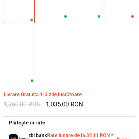
Livrare Gratuită 1-3 zile lucrătoare
1,260.00 RON
1,035.00 RON
Plătește în rate
tbi bank
Rate lunare de la 32.11 RON
*
detalii
›