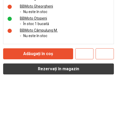
BBMoto Gheorgheni
-
Nu este în stoc
BBMoto Otopeni
-
În stoc 1 bucată
BBMoto Câmpulung M.
-
Nu este în stoc
Adăugați în coș
Rezervați în magazin