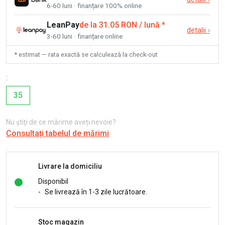
6-60 luni · finanțare 100% online
LeanPay
de la 31.05 RON / lună
*
detalii
›
3-60 luni · finanțare online
* estimat — rata exactă se calculează la check-out
:
35
Nu știți de ce mărime aveți nevoie?
Consultați tabelul de mărimi
Livrare la domiciliu
Disponibil
-
Se livrează în 1-3 zile lucrătoare.
Stoc magazin