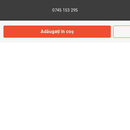
0745 153 295
info@bbmoto.ro
Adăugați în coș
Magazin
Otopeni
Str. Ferme D Nr. 2
Otopeni, Ilfov
Marți - Sâmbătă: 10:00 - 18:00