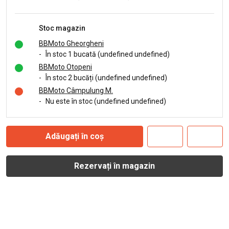
Stoc magazin
BBMoto Gheorgheni
-
În stoc 1 bucată (undefined undefined)
BBMoto Otopeni
-
În stoc 2 bucăți (undefined undefined)
BBMoto Câmpulung M.
-
Nu este în stoc (undefined undefined)
Adăugați în coș
Rezervați în magazin