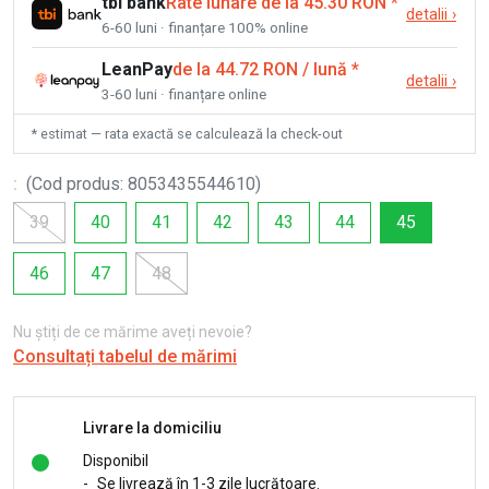
tbi bank
Rate lunare de la 45.30 RON
*
detalii
›
6-60 luni · finanțare 100% online
LeanPay
de la 44.72 RON / lună
*
detalii
›
3-60 luni · finanțare online
* estimat — rata exactă se calculează la check-out
:
(
Cod produs
:
8053435544610
)
39
40
41
42
43
44
45
46
47
48
Nu știți de ce mărime aveți nevoie?
Consultați tabelul de mărimi
Livrare la domiciliu
Disponibil
-
Se livrează în 1-3 zile lucrătoare.