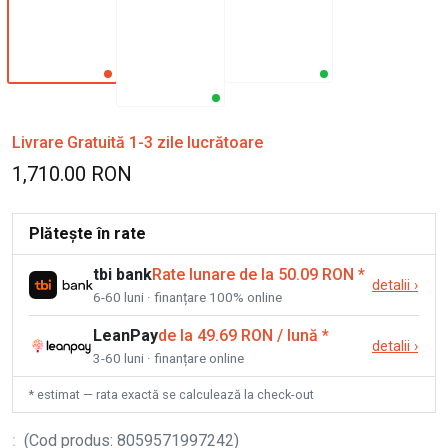
Livrare Gratuită 1-3 zile lucrătoare
1,710.00 RON
Plătește în rate
tbi bank
Rate lunare de la 50.09 RON
*
detalii
›
6-60 luni · finanțare 100% online
LeanPay
de la 49.69 RON / lună
*
detalii
›
3-60 luni · finanțare online
* estimat — rata exactă se calculează la check-out
:
(
Cod produs
:
8059571997242
)