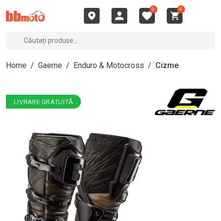
0
0
Home
/
Gaerne
/
Enduro & Motocross
/
Cizme
LIVRARE GRATUITĂ