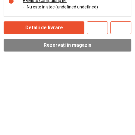
BBMoto Câmpulung M.
-
Nu este în stoc (undefined undefined)
Detalii de livrare
Rezervați în magazin