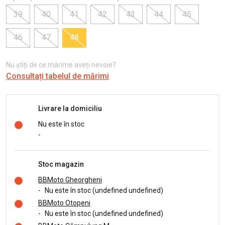
39
40
41
42
43
44
45
46
47
48
Nu știți de ce mărime aveți nevoie?
Consultați tabelul de mărimi
Livrare la domiciliu
Nu este în stoc
-
Stoc magazin
BBMoto Gheorgheni
-
Nu este în stoc (undefined undefined)
BBMoto Otopeni
-
Nu este în stoc (undefined undefined)