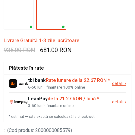
Livrare Gratuită 1-3 zile lucrătoare
935.00 RON
681.00 RON
Plătește în rate
tbi bank
Rate lunare de la 22.67 RON
*
detalii
›
6-60 luni · finanțare 100% online
LeanPay
de la 21.27 RON / lună
*
detalii
›
3-60 luni · finanțare online
* estimat — rata exactă se calculează la check-out
:
(
Cod produs
:
2000000085579
)