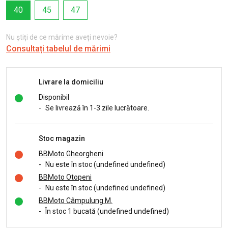
40
45
47
Nu știți de ce mărime aveți nevoie?
Consultați tabelul de mărimi
Livrare la domiciliu
Disponibil
-
Se livrează în 1-3 zile lucrătoare.
Stoc magazin
BBMoto Gheorgheni
-
Nu este în stoc (undefined undefined)
BBMoto Otopeni
-
Nu este în stoc (undefined undefined)
BBMoto Câmpulung M.
-
În stoc 1 bucată (undefined undefined)