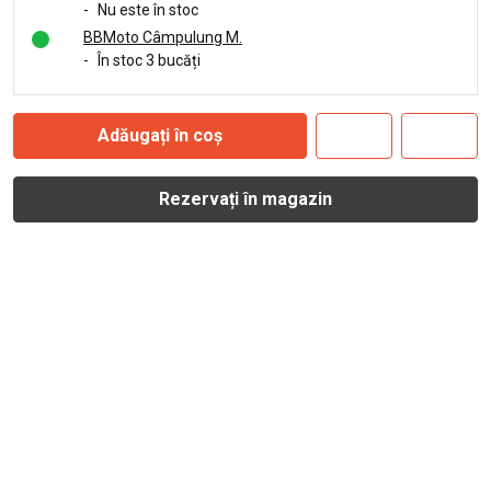
-
Nu este în stoc
BBMoto Câmpulung M.
-
În stoc 3 bucăți
Adăugați în coș
Rezervați în magazin