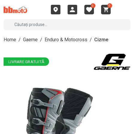
0
0
Home
/
Gaerne
/
Enduro & Motocross
/
Cizme
LIVRARE GRATUITĂ