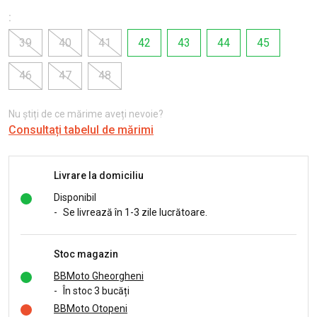
:
39
40
41
42
43
44
45
46
47
48
Nu știți de ce mărime aveți nevoie?
Consultați tabelul de mărimi
Livrare la domiciliu
Disponibil
-
Se livrează în 1-3 zile lucrătoare.
Stoc magazin
BBMoto Gheorgheni
-
În stoc 3 bucăți
BBMoto Otopeni