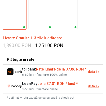
Livrare Gratuită 1-3 zile lucrătoare
1,390.00 RON
1,251.00 RON
Plătește în rate
tbi bank
Rate lunare de la 37.86 RON
*
detalii
›
6-60 luni · finanțare 100% online
LeanPay
de la 37.01 RON / lună
*
detalii
›
3-60 luni · finanțare online
* estimat — rata exactă se calculează la check-out