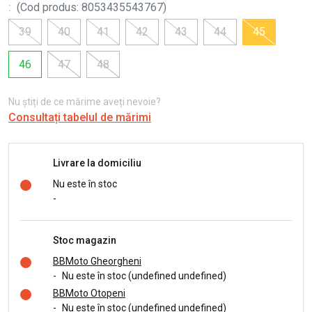
:
(
Cod produs
:
8053435543767
)
39
40
41
42
43
44
45
46
47
48
Nu știți de ce mărime aveți nevoie?
Consultați tabelul de mărimi
Livrare la domiciliu
Nu este în stoc
-
Stoc magazin
BBMoto Gheorgheni
-
Nu este în stoc (undefined undefined)
BBMoto Otopeni
-
Nu este în stoc (undefined undefined)