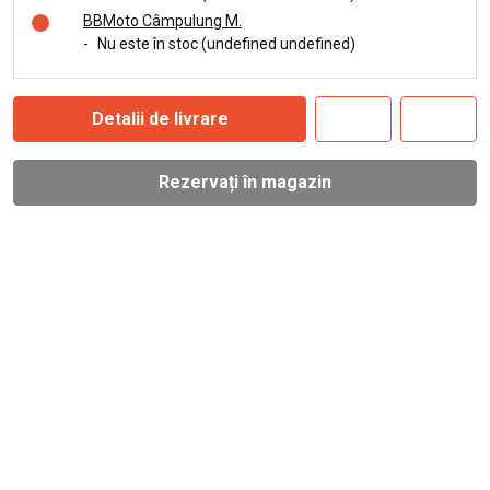
BBMoto Câmpulung M.
-
Nu este în stoc (undefined undefined)
Detalii de livrare
Rezervați în magazin