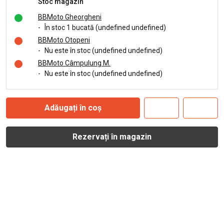
Stoc magazin
BBMoto Gheorgheni
-
În stoc 1 bucată (undefined undefined)
BBMoto Otopeni
-
Nu este în stoc (undefined undefined)
BBMoto Câmpulung M.
-
Nu este în stoc (undefined undefined)
Adăugați în coș
Rezervați în magazin