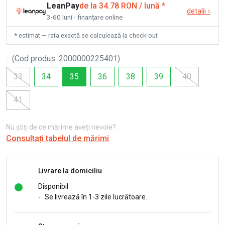
LeanPay
de la 34.78 RON / lună
*
detalii
›
3-60 luni · finanțare online
* estimat — rata exactă se calculează la check-out
:
(
Cod produs
:
2000000225401
)
33
34
35
36
38
39
40
41
Nu știți de ce mărime aveți nevoie?
Consultați tabelul de mărimi
Livrare la domiciliu
Disponibil
-
Se livrează în 1-3 zile lucrătoare.