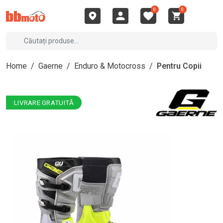
0
0
Home
/
Gaerne
/
Enduro & Motocross
/
Pentru Copii
LIVRARE GRATUITĂ