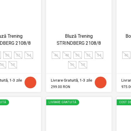
uză Trening
Bluză Trening
Bo
DBERG 2108/8
STRINDBERG 2108/8
50
52
54
46
48
50
52
54
40
56
58
56
58
uită, 1-3 zile
Livrare Gratuită, 1-3 zile
Livrar
299.00 RON
975.0
UITĂ
LIVRARE GRATUITĂ
COST DE