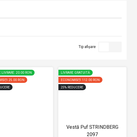
Tip afișare
 LIVRARE: 20.00 RON
LIVRARE GRATUITĂ
ISIȚI
25.00 RON
ECONOMISIȚI
112.00 RON
UCERE
25
%
REDUCERE
Vestă Puf STRINDBERG
2097