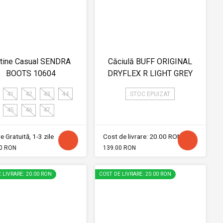
tine Casual SENDRA
Căciulă BUFF ORIGINAL
BOOTS 10604
DRYFLEX R LIGHT GREY
41
42
43
44
STOC EPUIZAT
45
46
47
e Gratuită, 1-3 zile
Cost de livrare: 20.00 RON
0 RON
139.00 RON
 LIVRARE: 20.00 RON
COST DE LIVRARE: 20.00 RON