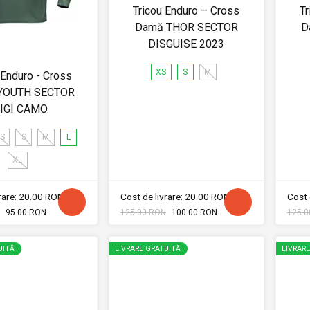
Tricou Enduro – Cross
Tr
Damă THOR SECTOR
D
DISGUISE 2023
XS
S
M
 Enduro - Cross
YOUTH SECTOR
IGI CAMO
S
S
M
L
XL
vrare: 20.00 RON
Cost de livrare: 20.00 RON
Cost 
95.00 RON
125.00 RON
100.00 RON
125.0
UITĂ
LIVRARE GRATUITĂ
LIVRAR