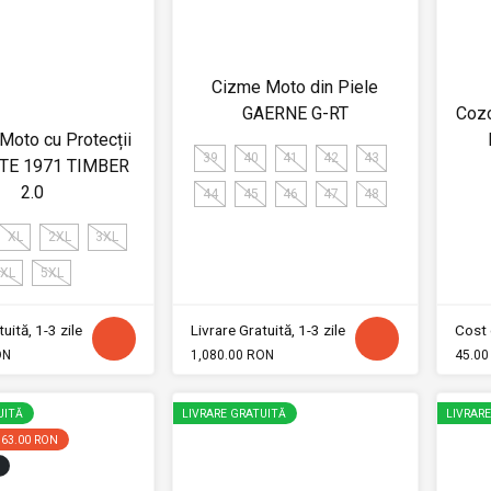
Cizme Moto din Piele
GAERNE G-RT
Coz
oto cu Protecții
39
40
41
42
43
TE 1971 TIMBER
2.0
44
45
46
47
48
XL
2XL
3XL
XL
5XL
uită, 1-3 zile
Livrare Gratuită, 1-3 zile
Cost 
ON
1,080.00 RON
45.00
UITĂ
LIVRARE GRATUITĂ
LIVRAR
163.00 RON