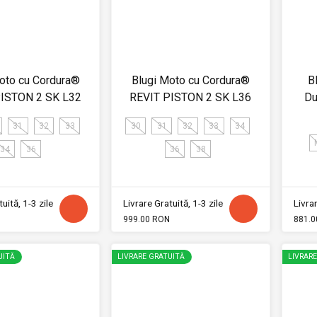
oto cu Cordura®
Blugi Moto cu Cordura®
B
PISTON 2 SK L32
REVIT PISTON 2 SK L36
Du
31
32
33
30
31
32
33
34
34
36
36
38
uită, 1-3 zile
Livrare Gratuită, 1-3 zile
Livrar
999.00 RON
881.0
UITĂ
LIVRARE GRATUITĂ
LIVRAR