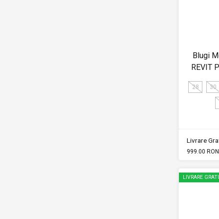
Blugi M
REVIT 
28
30
Livrare Grat
999.00 RON
LIVRARE GRAT