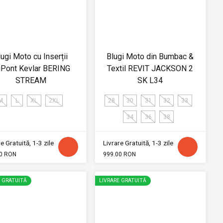
lugi Moto cu Inserții
Blugi Moto din Bumbac &
Pont Kevlar BERING
Textil REVIT JACKSON 2
STREAM
SK L34
M
L
XL
2XL
28
30
31
32
33
34
36
38
e Gratuită, 1-3 zile
Livrare Gratuită, 1-3 zile
0 RON
999.00 RON
E GRATUITĂ
LIVRARE GRATUITĂ