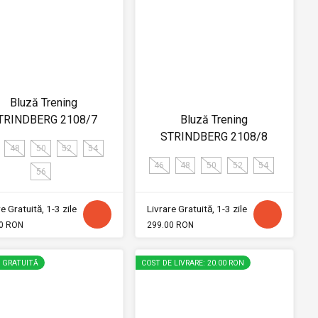
Bluză Trening
TRINDBERG 2108/7
Bluză Trening
STRINDBERG 2108/8
48
50
52
54
46
48
50
52
54
56
e Gratuită, 1-3 zile
Livrare Gratuită, 1-3 zile
0 RON
299.00 RON
E GRATUITĂ
COST DE LIVRARE: 20.00 RON