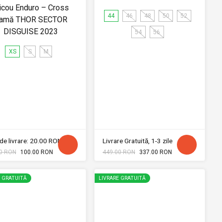
icou Enduro – Cross
44
46
48
50
52
amă THOR SECTOR
DISGUISE 2023
54
56
XS
S
M
de livrare: 20.00 RON
Livrare Gratuită, 1-3 zile
0 RON
100.00 RON
449.00 RON
337.00 RON
E GRATUITĂ
LIVRARE GRATUITĂ