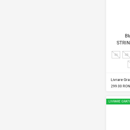
Bl
STRIN
46
48
Livrare Grat
299.00 RON
LIVRARE GRAT