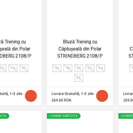
ză Trening cu
Bluză Trening cu
șeală din Polar
Căptușeală din Polar
C
DBERG 2108/P
STRINDBERG 2108/P
S
52
54
56
46
48
50
52
54
58
uită, 1-3 zile
Livrare Gratuită, 1-3 zile
Livrar
269.00 RON
269.0
UITĂ
LIVRARE GRATUITĂ
LIVRAR