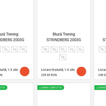
uză Trening
Bluză Trening
NDBERG 2003G
STRINDBERG 2003G
S
52
54
56
48
50
52
54
56
46
58
uită, 1-3 zile
Livrare Gratuită, 1-3 zile
Livrar
ON
239.00 RON
249.0
UITĂ
LIVRARE GRATUITĂ
LIVRAR