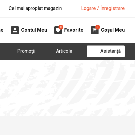
Cel mai apropiat magazin
Logare / Înregistrare
0
0
ne
Contul Meu
Favorite
Coșul Meu
Asistență
Promoții
Articole