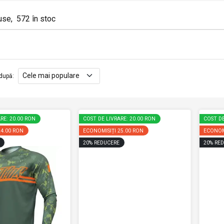
use
,
572
în stoc
după
:
RE: 20.00 RON
COST DE LIVRARE: 20.00 RON
COST DE
24.00 RON
ECONOMISIȚI
25.00 RON
ECONOM
20
%
REDUCERE
20
%
RED