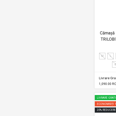
Cămașă M
TRILOBI
M
L
4
Livrare Grat
1,090.00 R
LIVRARE GRAT
ECONOMISIȚI
20
%
REDUCERE