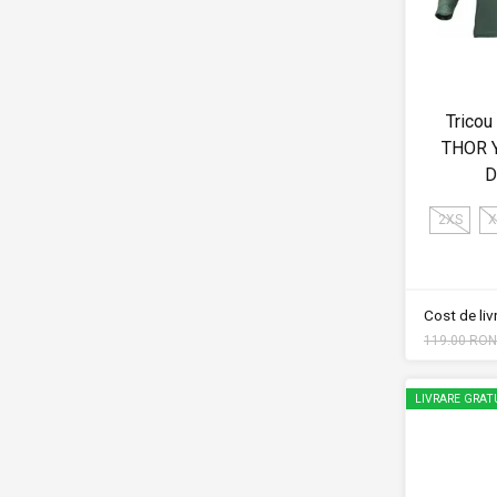
Tricou
THOR 
D
2XS
X
Cost de li
119.00 RON
LIVRARE GRAT