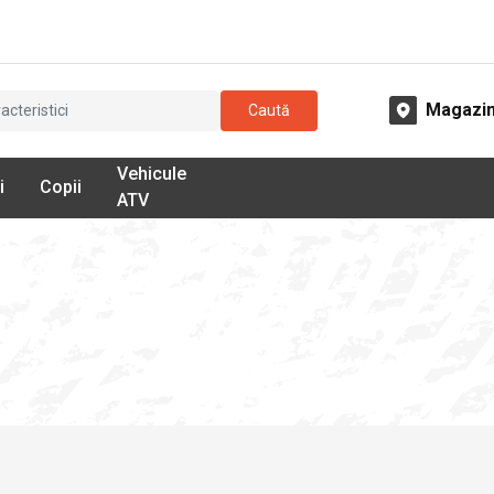
Magazi
Caută
Vehicule
i
Copii
ATV