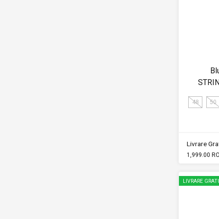
Bl
STRI
48
50
Livrare Grat
1,999.00 R
LIVRARE GRAT