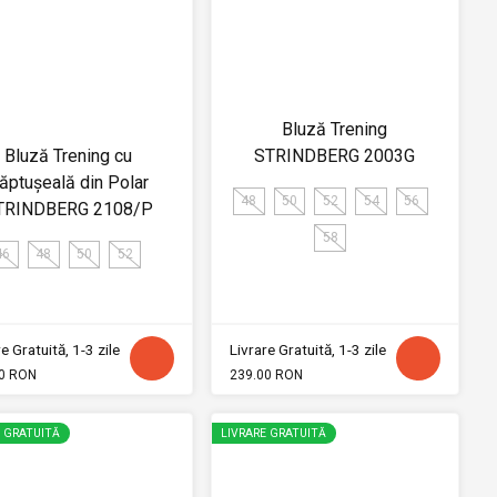
Bluză Trening
Bluză Trening cu
STRINDBERG 2003G
ăptușeală din Polar
48
50
52
54
56
TRINDBERG 2108/P
58
46
48
50
52
e Gratuită, 1-3 zile
Livrare Gratuită, 1-3 zile
0 RON
239.00 RON
E GRATUITĂ
LIVRARE GRATUITĂ