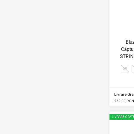
Blu
Căptu
STRIN
50
Livrare Grat
269.00 RON
LIVRARE GRAT