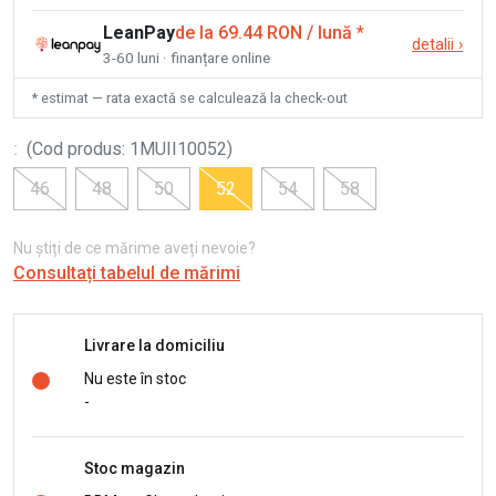
LeanPay
de la 69.44 RON / lună
*
detalii
›
3-60 luni · finanțare online
* estimat — rata exactă se calculează la check-out
:
(
Cod produs
:
1MUII10052
)
46
48
50
52
54
58
Nu știți de ce mărime aveți nevoie?
Consultați tabelul de mărimi
Livrare la domiciliu
Nu este în stoc
-
Stoc magazin