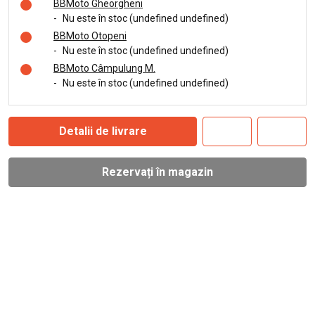
BBMoto Gheorgheni
-
Nu este în stoc (undefined undefined)
BBMoto Otopeni
-
Nu este în stoc (undefined undefined)
BBMoto Câmpulung M.
-
Nu este în stoc (undefined undefined)
Detalii de livrare
Rezervați în magazin