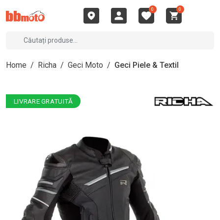
0
0
Home
/
Richa
/
Geci Moto
/
Geci Piele & Textil
LIVRARE GRATUITĂ