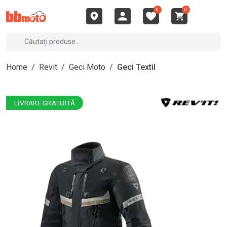
0
0
Home
/
Revit
/
Geci Moto
/
Geci Textil
LIVRARE GRATUITĂ