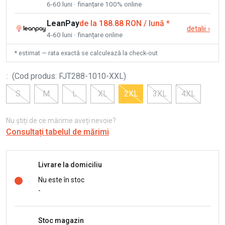
6-60 luni · finanțare 100% online
LeanPay
de la 188.88 RON / lună
*
detalii
›
4-60 luni · finanțare online
* estimat — rata exactă se calculează la check-out
:
(
Cod produs
:
FJT288-1010-XXL
)
S
M
L
XL
2XL
3XL
4XL
Nu știți de ce mărime aveți nevoie?
Consultați tabelul de mărimi
Livrare la domiciliu
Nu este în stoc
-
Stoc magazin