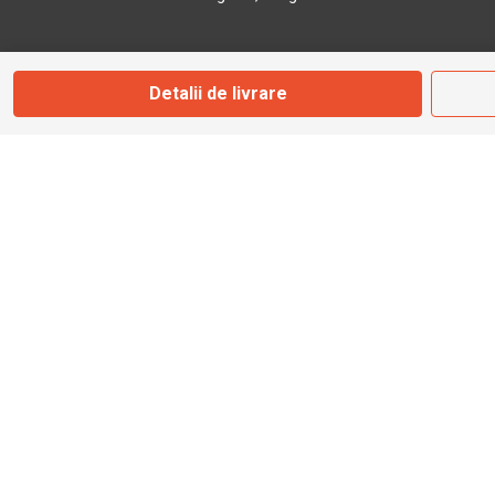
Marți - Sâmbătă: 09:00 - 17:00
Detalii de livrare
0745 153 295
info@bbmoto.ro
Magazin
Otopeni
Str. Ferme D Nr. 2
Otopeni, Ilfov