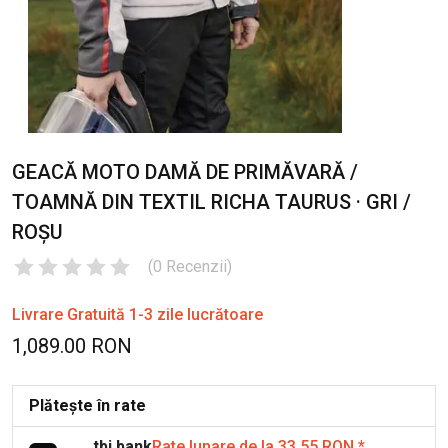
GEACĂ MOTO DAMĂ DE PRIMĂVARĂ /
TOAMNĂ DIN TEXTIL RICHA TAURUS · GRI /
ROȘU
(
0
Recenzii
)
Livrare Gratuită 1-3 zile lucrătoare
1,089.00 RON
Plătește în rate
tbi bank
Rate lunare de la 33.55 RON
*