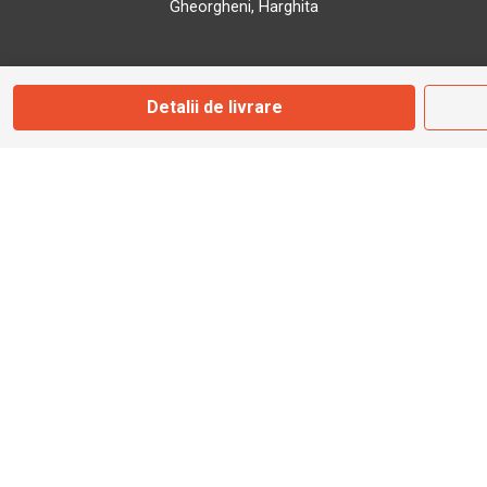
Gheorgheni, Harghita
Marți - Sâmbătă: 09:00 - 17:00
Detalii de livrare
0745 153 295
info@bbmoto.ro
Magazin
Otopeni
Str. Ferme D Nr. 2
Otopeni, Ilfov