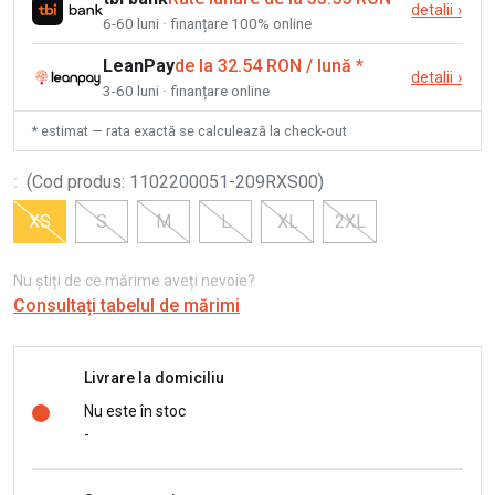
detalii
›
6-60 luni · finanțare 100% online
LeanPay
de la 32.54 RON / lună
*
detalii
›
3-60 luni · finanțare online
* estimat — rata exactă se calculează la check-out
:
(
Cod produs
:
1102200051-209RXS00
)
XS
S
M
L
XL
2XL
Nu știți de ce mărime aveți nevoie?
Consultați tabelul de mărimi
Livrare la domiciliu
Nu este în stoc
-