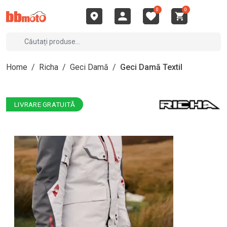
0
0
Home
/
Richa
/
Geci Damă
/
Geci Damă Textil
LIVRARE GRATUITĂ