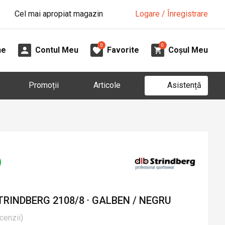
Cel mai apropiat magazin
Logare / Înregistrare
0
0
ne
Contul Meu
Favorite
Coșul Meu
Asistență
Promoții
Articole
RINDBERG 2108/8 · GALBEN / NEGRU
cenzii
)