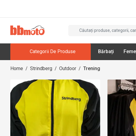
Categorii De Produse
Bărbați
Feme
Home
/
Strindberg
/
Outdoor
/
Trening