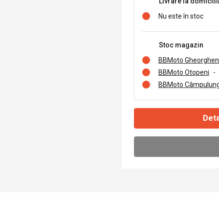
Livrare la domicili
Nu este în stoc
Stoc magazin
BBMoto Gheorghen
BBMoto Otopeni
-
BBMoto Câmpulung
Deta