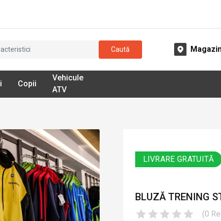
Magazi
Caută
Vehicule
i
Copii
ATV
LIVRARE GRATUITĂ
BLUZĂ TRENING ST
(
0
Re