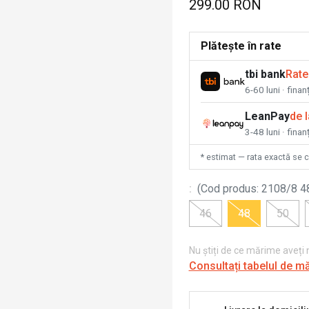
299.00 RON
Plătește în rate
tbi bank
Rate
6-60 luni · fina
LeanPay
de 
3-48 luni · finan
* estimat — rata exactă se 
:
(
Cod produs
:
2108/8 4
46
48
50
Nu știți de ce mărime aveți
Consultați tabelul de m