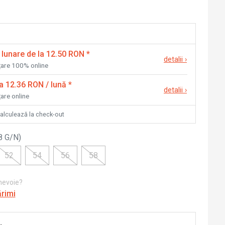
 lunare de la 12.50 RON
*
detalii
›
nțare 100% online
la 12.36 RON / lună
*
detalii
›
țare online
calculează la check-out
8 G/N
)
52
54
56
58
 nevoie?
ărimi