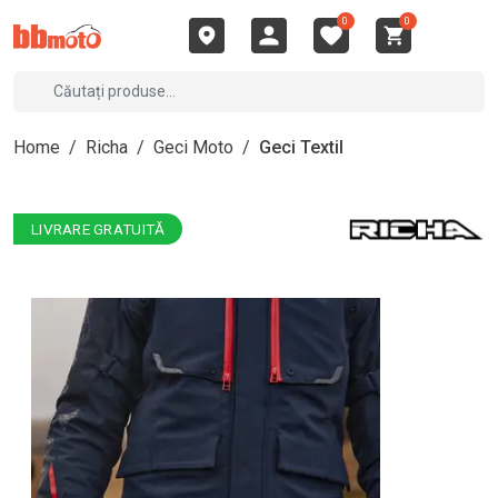
0
0
Home
/
Richa
/
Geci Moto
/
Geci Textil
LIVRARE GRATUITĂ