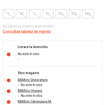
:
S
M
L
XL
2XL
3XL
4XL
Nu știți de ce mărime aveți nevoie?
Consultați tabelul de mărimi
Livrare la domiciliu
Nu este în stoc
-
Stoc magazin
BBMoto Gheorgheni
-
Nu este în stoc
BBMoto Otopeni
-
Nu este în stoc
BBMoto Câmpulung M.