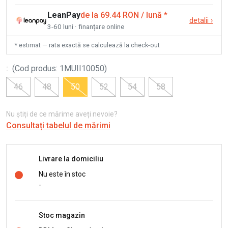
LeanPay
de la 69.44 RON / lună
*
detalii
›
3-60 luni · finanțare online
* estimat — rata exactă se calculează la check-out
:
(
Cod produs
:
1MUII10050
)
46
48
50
52
54
58
Nu știți de ce mărime aveți nevoie?
Consultați tabelul de mărimi
Livrare la domiciliu
Nu este în stoc
-
Stoc magazin