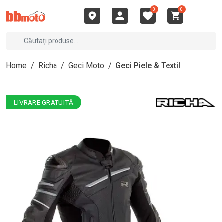
0
0
Home
/
Richa
/
Geci Moto
/
Geci Piele & Textil
LIVRARE GRATUITĂ