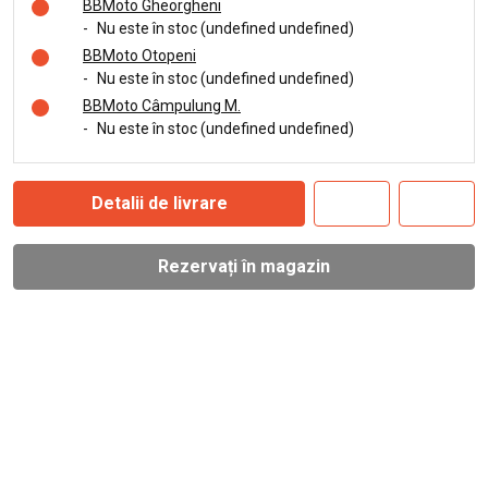
BBMoto Gheorgheni
-
Nu este în stoc (undefined undefined)
BBMoto Otopeni
-
Nu este în stoc (undefined undefined)
BBMoto Câmpulung M.
-
Nu este în stoc (undefined undefined)
Detalii de livrare
Rezervați în magazin