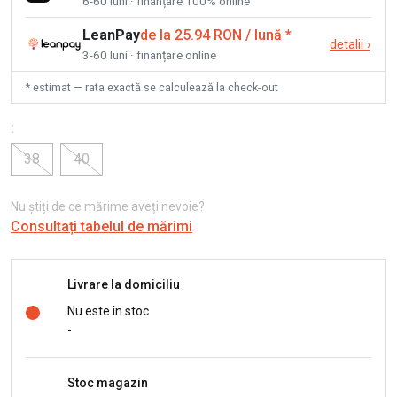
6-60 luni · finanțare 100% online
LeanPay
de la 25.94 RON / lună
*
detalii
›
3-60 luni · finanțare online
* estimat — rata exactă se calculează la check-out
:
38
40
Nu știți de ce mărime aveți nevoie?
Consultați tabelul de mărimi
Livrare la domiciliu
Nu este în stoc
-
Stoc magazin