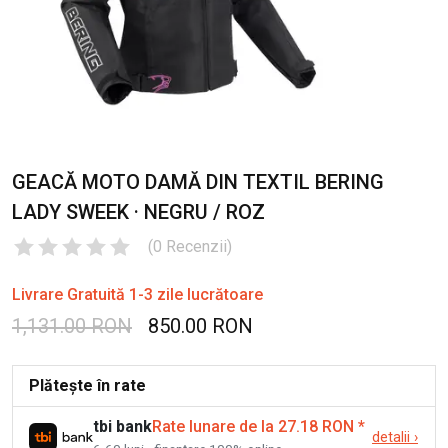
GEACĂ MOTO DAMĂ DIN TEXTIL BERING
LADY SWEEK · NEGRU / ROZ
(
0
Recenzii
)
Livrare Gratuită 1-3 zile lucrătoare
1,131.00 RON
850.00 RON
Plătește în rate
tbi bank
Rate lunare de la 27.18 RON
*
detalii
›