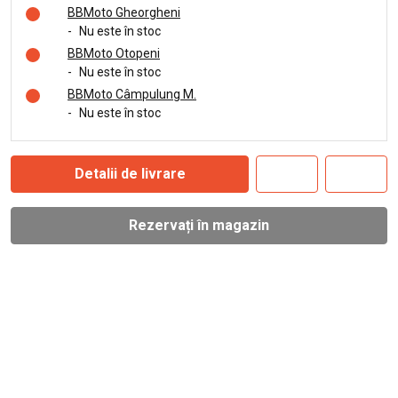
BBMoto Gheorgheni
-
Nu este în stoc
BBMoto Otopeni
-
Nu este în stoc
BBMoto Câmpulung M.
-
Nu este în stoc
Detalii de livrare
Rezervați în magazin