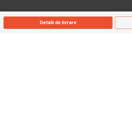
Marți - Sâmbătă: 09:00 - 17:00
Detalii de livrare
0745 153 295
info@bbmoto.ro
Magazin
Otopeni
Str. Ferme D Nr. 2
Otopeni, Ilfov