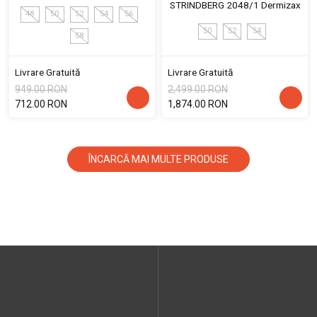
STRINDBERG 2048/1 Dermizax
48
50
52
54
56
50
52
54
58
Livrare Gratuită
Livrare Gratuită
949.00 RON
2,499.00 RON
712.00 RON
1,874.00 RON
ÎNCARCĂ MAI MULTE PRODUSE