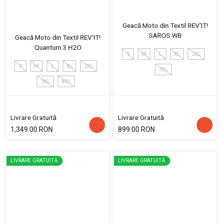
Geacă Moto din Textil REV'IT!
SAROS WB
Geacă Moto din Textil REV'IT!
Quantum 3 H2O
S
M
L
XL
2XL
S
M
L
XL
2XL
3XL
3XL
4XL
Livrare Gratuită
Livrare Gratuită
1,349.00 RON
899.00 RON
LIVRARE GRATUITĂ
LIVRARE GRATUITĂ