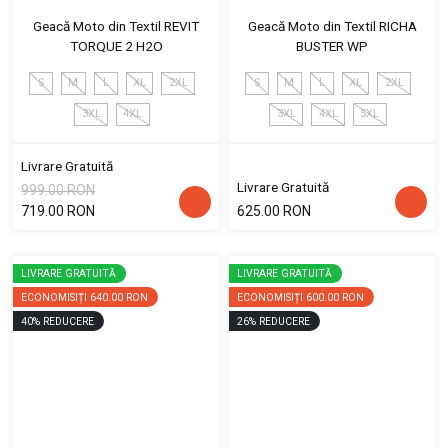
Geacă Moto din Textil REVIT
Geacă Moto din Textil RICHA
TORQUE 2 H2O
BUSTER WP
S
M
L
XL
2XL
S
M
L
XL
2XL
3XL
4XL
3XL
4XL
5XL
Livrare Gratuită
Livrare Gratuită
999.00 RON
719.00 RON
625.00 RON
LIVRARE GRATUITĂ
LIVRARE GRATUITĂ
ECONOMISIȚI
640.00 RON
ECONOMISIȚI
600.00 RON
40
%
REDUCERE
26
%
REDUCERE