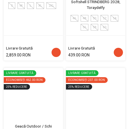
Softshell STRINDBERG 2028,
S
M
L
XL
2XL
Toraydelfy
46
48
50
52
54
56
58
60
Livrare Gratuită
Livrare Gratuită
2,859.00 RON
439.00 RON
LIVRARE GRATUITĂ
LIVRARE GRATUITĂ
ECONOMISIȚI
462.00 RON
ECONOMISIȚI
237.00 RON
25
%
REDUCERE
25
%
REDUCERE
Geacă Outdoor / Schi