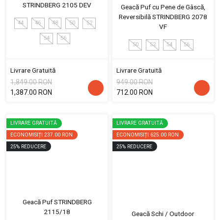
STRINDBERG 2105 DEV
Geacă Puf cu Pene de Gâscă,
Reversibilă STRINDBERG 2078
44
46
48
50
52
VF
54
56
50
52
54
56
Livrare Gratuită
Livrare Gratuită
1,849.00 RON
949.00 RON
1,387.00 RON
712.00 RON
LIVRARE GRATUITĂ
LIVRARE GRATUITĂ
ECONOMISIȚI
237.00 RON
ECONOMISIȚI
625.00 RON
25
%
REDUCERE
25
%
REDUCERE
Geacă Puf STRINDBERG
2115/18
Geacă Schi / Outdoor