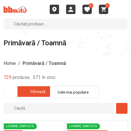
0
0
Primăvară / Toamnă
Home
/
Primăvară / Toamnă
729
produse
,
571
în stoc
Filtrează
Cele mai populare
LIVRARE GRATUITĂ
LIVRARE GRATUITĂ