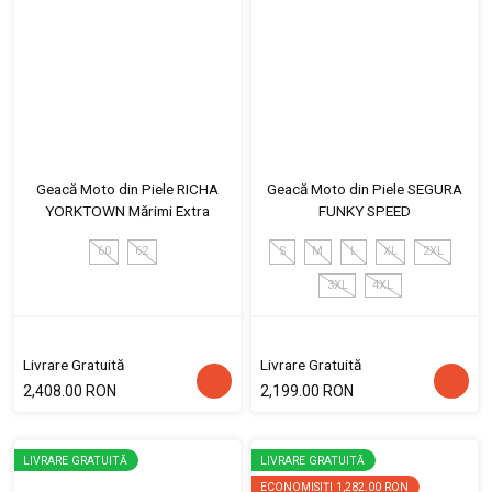
Geacă Moto din Piele RICHA
Geacă Moto din Piele SEGURA
YORKTOWN Mărimi Extra
FUNKY SPEED
60
62
S
M
L
XL
2XL
3XL
4XL
Livrare Gratuită
Livrare Gratuită
2,408.00 RON
2,199.00 RON
LIVRARE GRATUITĂ
LIVRARE GRATUITĂ
ECONOMISIȚI
1,282.00 RON