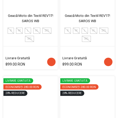
Geacă Moto din Textil REV'IT!
Geacă Moto din Textil REV'IT!
SAROS WB
SAROS WB
S
M
L
XL
2XL
S
M
L
XL
2XL
3XL
3XL
Livrare Gratuită
Livrare Gratuită
899.00 RON
899.00 RON
LIVRARE GRATUITĂ
LIVRARE GRATUITĂ
ECONOMISIȚI
280.00 RON
ECONOMISIȚI
280.00 RON
28
%
REDUCERE
28
%
REDUCERE