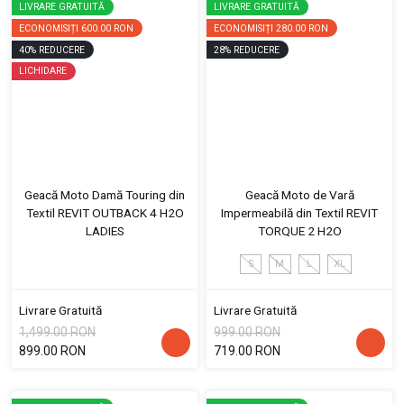
LIVRARE GRATUITĂ
LIVRARE GRATUITĂ
ECONOMISIȚI
600.00 RON
ECONOMISIȚI
280.00 RON
40
%
REDUCERE
28
%
REDUCERE
LICHIDARE
Geacă Moto Damă Touring din
Geacă Moto de Vară
Textil REVIT OUTBACK 4 H2O
Impermeabilă din Textil REVIT
LADIES
TORQUE 2 H2O
S
M
L
XL
Livrare Gratuită
Livrare Gratuită
1,499.00 RON
999.00 RON
899.00 RON
719.00 RON