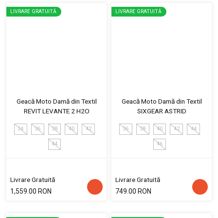
LIVRARE GRATUITĂ
LIVRARE GRATUITĂ
Geacă Moto Damă din Textil
Geacă Moto Damă din Textil
REVIT LEVANTE 2 H2O
SIXGEAR ASTRID
34
36
38
40
42
36
38
40
42
44
44
46
Livrare Gratuită
Livrare Gratuită
1,559.00 RON
749.00 RON