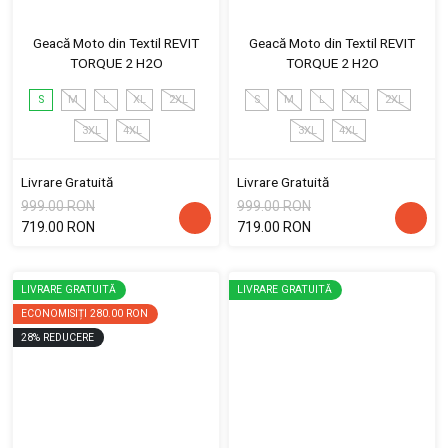
Geacă Moto din Textil REVIT
Geacă Moto din Textil REVIT
TORQUE 2 H2O
TORQUE 2 H2O
S
M
L
XL
2XL
S
M
L
XL
2XL
3XL
4XL
3XL
4XL
Livrare Gratuită
Livrare Gratuită
999.00 RON
999.00 RON
719.00 RON
719.00 RON
LIVRARE GRATUITĂ
LIVRARE GRATUITĂ
ECONOMISIȚI
280.00 RON
28
%
REDUCERE