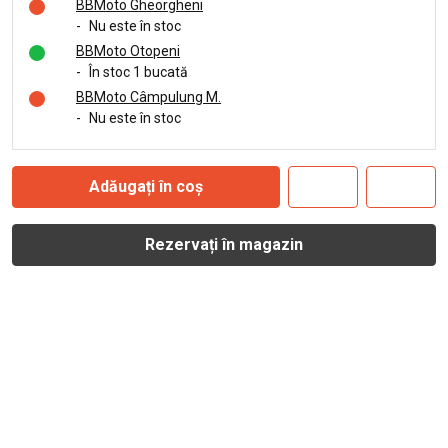
BBMoto Gheorgheni
-
Nu este în stoc
BBMoto Otopeni
-
În stoc 1 bucată
BBMoto Câmpulung M.
-
Nu este în stoc
Adăugați în coș
Rezervați în magazin