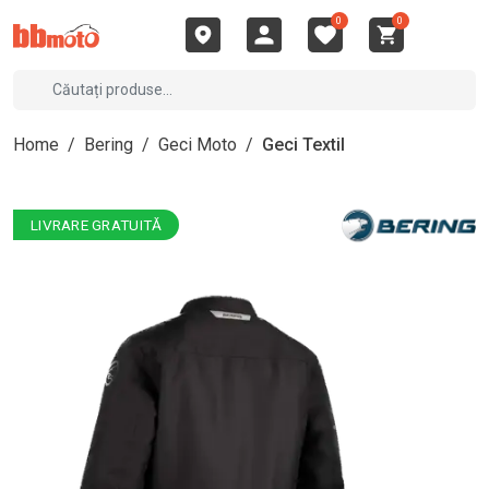
0
0
Home
/
Bering
/
Geci Moto
/
Geci Textil
LIVRARE GRATUITĂ