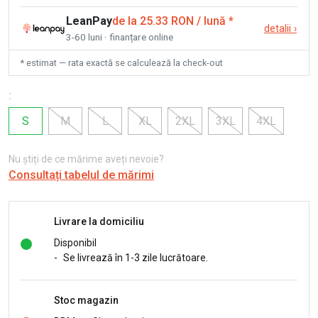
LeanPay
de la 25.33 RON / lună
*
detalii
›
3-60 luni · finanțare online
* estimat — rata exactă se calculează la check-out
:
S
M
L
XL
2XL
3XL
4XL
Nu știți de ce mărime aveți nevoie?
Consultați tabelul de mărimi
Livrare la domiciliu
Disponibil
-
Se livrează în 1-3 zile lucrătoare.
Stoc magazin