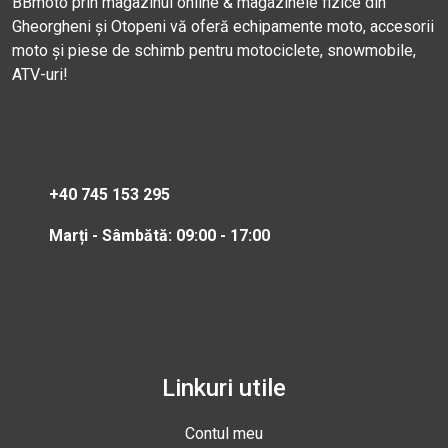
BBmoto prin magazinul online & magazinele fizice din
Gheorgheni și Otopeni vă oferă echipamente moto, accesorii
moto și piese de schimb pentru motociclete, snowmobile,
ATV-uri!
+40 745 153 295
Marți - Sâmbătă: 09:00 - 17:00
Linkuri utile
Contul meu