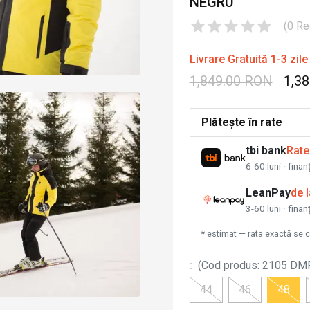
NEGRU
(
0
Re
Livrare Gratuită 1-3 zile
1,849.00 RON
1,3
Plătește în rate
tbi bank
Rate
6-60 luni · fina
LeanPay
de 
3-60 luni · finan
* estimat — rata exactă se 
:
(
Cod produs
:
2105 DM
44
46
48