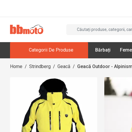
Categorii De Produse
Bărbați
Feme
Home
/
Strindberg
/
Geacă
/
Geacă Outdoor - Alpinism