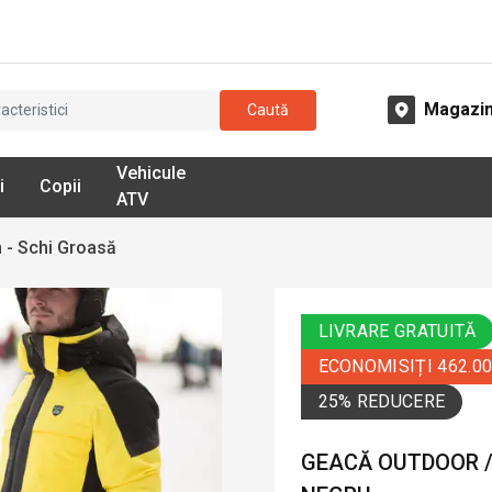
Magazi
Caută
Vehicule
i
Copii
ATV
 - Schi Groasă
LIVRARE GRATUITĂ
ECONOMISIȚI 462.0
25% REDUCERE
GEACĂ OUTDOOR / 