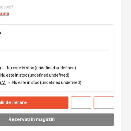
 nevoie?
ărimi
u
i
-
Nu este în stoc (undefined undefined)
Nu este în stoc (undefined undefined)
 M.
-
Nu este în stoc (undefined undefined)
lii de livrare
Rezervați în magazin