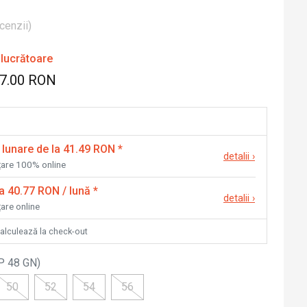
cenzii
)
 lucrătoare
87.00 RON
 lunare de la 41.49 RON
*
detalii
›
nțare 100% online
la 40.77 RON / lună
*
detalii
›
țare online
calculează la check-out
P 48 GN
)
50
52
54
56