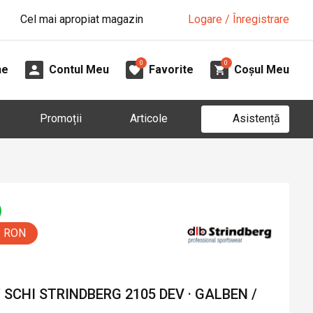
Cel mai apropiat magazin
Logare / Înregistrare
0
0
ne
Contul Meu
Favorite
Coșul Meu
Asistență
Promoții
Articole
0 RON
SCHI STRINDBERG 2105 DEV · GALBEN /