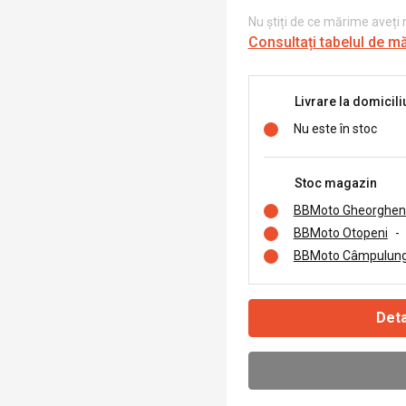
Nu știți de ce mărime aveți
Consultați tabelul de m
Livrare la domicili
Nu este în stoc
Stoc magazin
BBMoto Gheorghen
BBMoto Otopeni
-
BBMoto Câmpulung
Deta